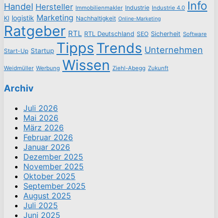
Info
Handel
Hersteller
Industrie
Immobilienmakler
Industrie 4.0
Marketing
logistik
KI
Nachhaltigkeit
Online-Marketing
Ratgeber
RTL
RTL Deutschland
SEO
Sicherheit
Software
Tipps
Trends
Unternehmen
Startup
Start-Up
Wissen
Weidmüller
Werbung
Ziehl-Abegg
Zukunft
Archiv
Juli 2026
Mai 2026
März 2026
Februar 2026
Januar 2026
Dezember 2025
November 2025
Oktober 2025
September 2025
August 2025
Juli 2025
Juni 2025