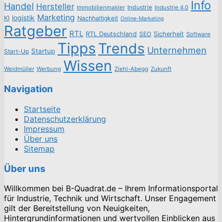
Info
Handel
Hersteller
Industrie
Immobilienmakler
Industrie 4.0
Marketing
logistik
KI
Nachhaltigkeit
Online-Marketing
Ratgeber
RTL
RTL Deutschland
SEO
Sicherheit
Software
Tipps
Trends
Unternehmen
Startup
Start-Up
Wissen
Weidmüller
Werbung
Ziehl-Abegg
Zukunft
Navigation
Startseite
Datenschutzerklärung
Impressum
Über uns
Sitemap
Über uns
Willkommen bei B-Quadrat.de – Ihrem Informationsportal
für Industrie, Technik und Wirtschaft. Unser Engagement
gilt der Bereitstellung von Neuigkeiten,
Hintergrundinformationen und wertvollen Einblicken aus