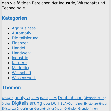
den vielfältigen Bereichen der Industrie, Wirtschaft und
Technologie.
Kategorien
Agribusiness
Automotiv
Digitalisierung
Finanzen
Handel
Handwerk
Industrie
Karriere
Marketing
Wirtschaft
Wissenswert
Themen
analyse
Deutschland
Dienstleistung
Auto
Büro
Amagno
Berlin
Digitalisierung
DUH
dpa
ELA-Container
Existenzgründer
Digital
Existenzgründerinnen
gründen
Gründer
Gründerinnen
Gesundheit