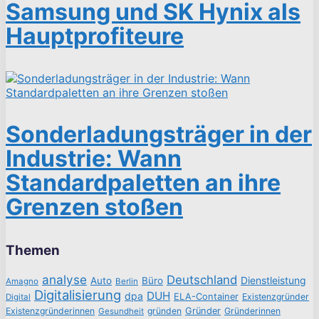
Samsung und SK Hynix als
Hauptprofiteure
Sonderladungsträger in der
Industrie: Wann
Standardpaletten an ihre
Grenzen stoßen
Themen
analyse
Deutschland
Dienstleistung
Auto
Büro
Amagno
Berlin
Digitalisierung
DUH
dpa
ELA-Container
Existenzgründer
Digital
Existenzgründerinnen
gründen
Gründer
Gründerinnen
Gesundheit