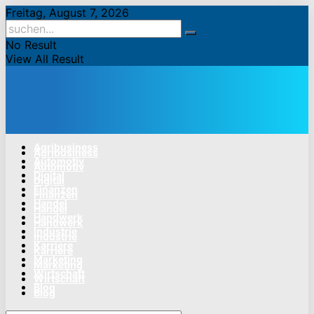
Freitag, August 7, 2026
No Result
View All Result
Agribusiness
Agribusiness
Automotiv
Automotiv
Digital
Digital
Finanzen
Finanzen
Handel
Handel
Handwerk
Handwerk
Industrie
Industrie
Karriere
Karriere
Marketing
Marketing
Wirtschaft
Wirtschaft
Blog
Blog