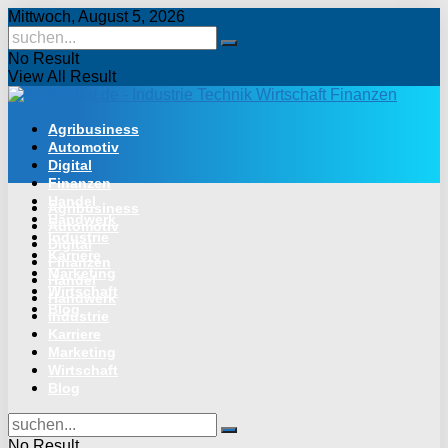
Mittwoch, August 5, 2026
No Result
View All Result
Agribusiness
Automotiv
Digital
Finanzen
Handel
Agribusiness
Handwerk
Automotiv
Industrie
Digital
Karriere
Finanzen
Marketing
Handel
Wirtschaft
Handwerk
Blog
Industrie
Karriere
Marketing
Wirtschaft
Blog
No Result