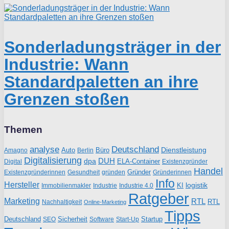
Sonderladungsträger in der
Industrie: Wann
Standardpaletten an ihre
Grenzen stoßen
Themen
analyse
Deutschland
Dienstleistung
Auto
Büro
Amagno
Berlin
Digitalisierung
DUH
dpa
ELA-Container
Existenzgründer
Digital
Handel
Gründer
Existenzgründerinnen
gründen
Gründerinnen
Gesundheit
Info
Hersteller
logistik
KI
Industrie
Immobilienmakler
Industrie 4.0
Ratgeber
Marketing
RTL
RTL
Nachhaltigkeit
Online-Marketing
Tipps
Deutschland
Sicherheit
Startup
SEO
Start-Up
Software