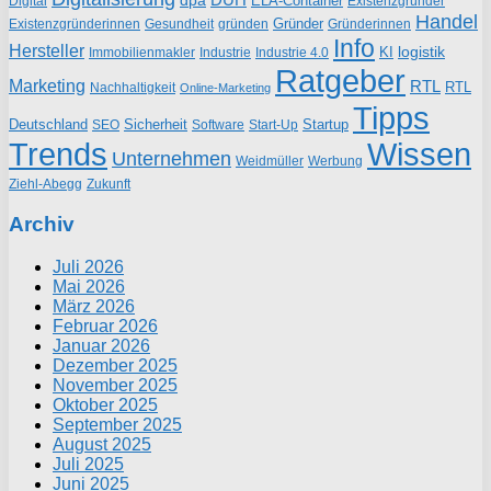
ELA-Container
Existenzgründer
Digital
Handel
Gründer
Existenzgründerinnen
gründen
Gründerinnen
Gesundheit
Info
Hersteller
logistik
KI
Industrie
Immobilienmakler
Industrie 4.0
Ratgeber
Marketing
RTL
RTL
Nachhaltigkeit
Online-Marketing
Tipps
Deutschland
Sicherheit
Startup
SEO
Start-Up
Software
Trends
Wissen
Unternehmen
Weidmüller
Werbung
Ziehl-Abegg
Zukunft
Archiv
Juli 2026
Mai 2026
März 2026
Februar 2026
Januar 2026
Dezember 2025
November 2025
Oktober 2025
September 2025
August 2025
Juli 2025
Juni 2025