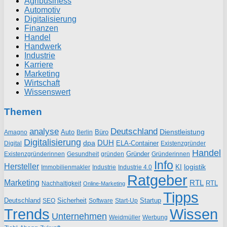
Agribusiness
Automotiv
Digitalisierung
Finanzen
Handel
Handwerk
Industrie
Karriere
Marketing
Wirtschaft
Wissenswert
Themen
analyse
Deutschland
Dienstleistung
Auto
Büro
Amagno
Berlin
Digitalisierung
DUH
dpa
ELA-Container
Existenzgründer
Digital
Handel
Gründer
Existenzgründerinnen
gründen
Gründerinnen
Gesundheit
Info
Hersteller
logistik
KI
Industrie
Immobilienmakler
Industrie 4.0
Ratgeber
Marketing
RTL
RTL
Nachhaltigkeit
Online-Marketing
Tipps
Deutschland
Sicherheit
Startup
SEO
Start-Up
Software
Trends
Wissen
Unternehmen
Weidmüller
Werbung