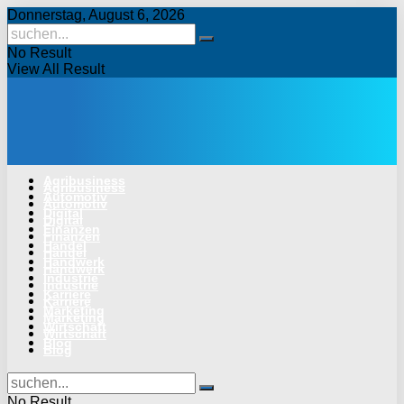
Donnerstag, August 6, 2026
No Result
View All Result
Agribusiness
Agribusiness
Automotiv
Automotiv
Digital
Digital
Finanzen
Finanzen
Handel
Handel
Handwerk
Handwerk
Industrie
Industrie
Karriere
Karriere
Marketing
Marketing
Wirtschaft
Wirtschaft
Blog
Blog
No Result