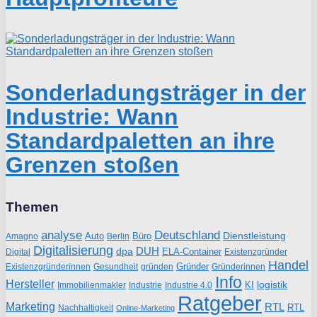
Sonderladungsträger in der
Industrie: Wann
Standardpaletten an ihre
Grenzen stoßen
Themen
analyse
Deutschland
Dienstleistung
Auto
Büro
Amagno
Berlin
Digitalisierung
DUH
dpa
ELA-Container
Existenzgründer
Digital
Handel
Gründer
Existenzgründerinnen
gründen
Gründerinnen
Gesundheit
Info
Hersteller
logistik
KI
Industrie
Immobilienmakler
Industrie 4.0
Ratgeber
Marketing
RTL
RTL
Nachhaltigkeit
Online-Marketing