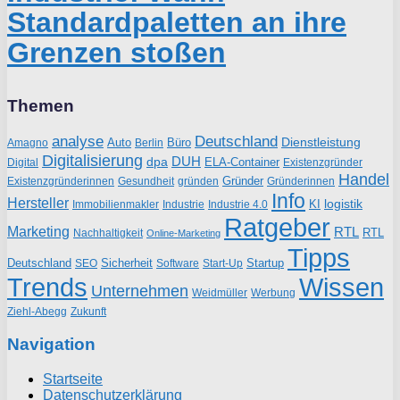
Standardpaletten an ihre
Grenzen stoßen
Themen
analyse
Deutschland
Dienstleistung
Auto
Büro
Amagno
Berlin
Digitalisierung
DUH
dpa
ELA-Container
Existenzgründer
Digital
Handel
Gründer
Existenzgründerinnen
gründen
Gründerinnen
Gesundheit
Info
Hersteller
logistik
KI
Industrie
Immobilienmakler
Industrie 4.0
Ratgeber
Marketing
RTL
RTL
Nachhaltigkeit
Online-Marketing
Tipps
Deutschland
Sicherheit
Startup
SEO
Start-Up
Software
Trends
Wissen
Unternehmen
Weidmüller
Werbung
Ziehl-Abegg
Zukunft
Navigation
Startseite
Datenschutzerklärung