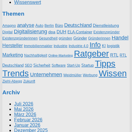
Wissenswert
Themen
analyse
Deutschland
Dienstleistung
Auto
Büro
Amagno
Berlin
Digitalisierung
DUH
dpa
ELA-Container
Existenzgründer
Digital
Handel
Gründer
Existenzgründerinnen
gründen
Gründerinnen
Gesundheit
Info
Hersteller
logistik
KI
Industrie
Immobilienmakler
Industrie 4.0
Ratgeber
Marketing
RTL
RTL
Nachhaltigkeit
Online-Marketing
Tipps
Deutschland
Sicherheit
Startup
SEO
Start-Up
Software
Trends
Wissen
Unternehmen
Weidmüller
Werbung
Ziehl-Abegg
Zukunft
Archiv
Juli 2026
Mai 2026
März 2026
Februar 2026
Januar 2026
Dezember 2025