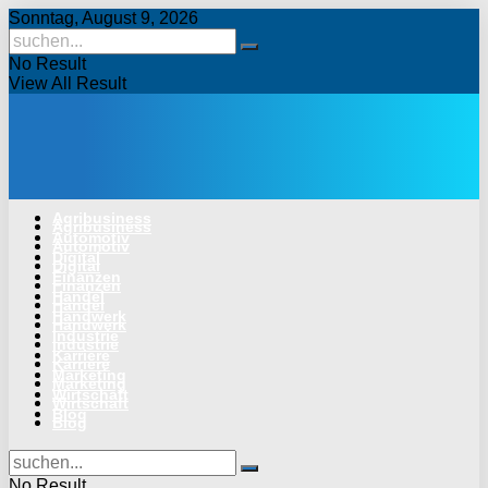
Sonntag, August 9, 2026
No Result
View All Result
Agribusiness
Agribusiness
Automotiv
Automotiv
Digital
Digital
Finanzen
Finanzen
Handel
Handel
Handwerk
Handwerk
Industrie
Industrie
Karriere
Karriere
Marketing
Marketing
Wirtschaft
Wirtschaft
Blog
Blog
No Result