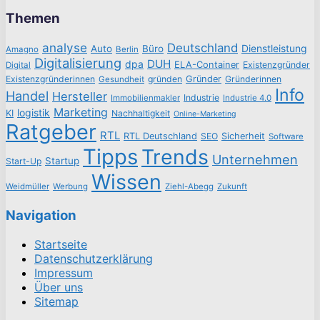
Themen
analyse
Deutschland
Dienstleistung
Auto
Büro
Amagno
Berlin
Digitalisierung
DUH
dpa
ELA-Container
Existenzgründer
Digital
Existenzgründerinnen
gründen
Gründer
Gründerinnen
Gesundheit
Info
Handel
Hersteller
Industrie
Immobilienmakler
Industrie 4.0
Marketing
logistik
KI
Nachhaltigkeit
Online-Marketing
Ratgeber
RTL
RTL Deutschland
SEO
Sicherheit
Software
Tipps
Trends
Unternehmen
Startup
Start-Up
Wissen
Weidmüller
Werbung
Ziehl-Abegg
Zukunft
Navigation
Startseite
Datenschutzerklärung
Impressum
Über uns
Sitemap