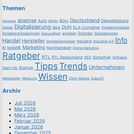
Themen
analyse
Deutschland
Dienstleistung
Auto
Büro
Amagno
Berlin
Digitalisierung
DUH
dpa
ELA-Container
Existenzgründer
Digital
Existenzgründerinnen
gründen
Gründer
Gründerinnen
Gesundheit
Info
Handel
Hersteller
Industrie
Immobilienmakler
Industrie 4.0
Marketing
logistik
KI
Nachhaltigkeit
Online-Marketing
Ratgeber
RTL
RTL Deutschland
SEO
Sicherheit
Software
Tipps
Trends
Unternehmen
Startup
Start-Up
Wissen
Weidmüller
Werbung
Ziehl-Abegg
Zukunft
Archiv
Juli 2026
Mai 2026
März 2026
Februar 2026
Januar 2026
Dezember 2025