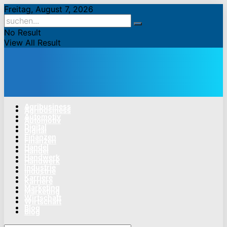
Freitag, August 7, 2026
No Result
View All Result
Agribusiness
Agribusiness
Automotiv
Automotiv
Digital
Digital
Finanzen
Finanzen
Handel
Handel
Handwerk
Handwerk
Industrie
Industrie
Karriere
Karriere
Marketing
Marketing
Wirtschaft
Wirtschaft
Blog
Blog