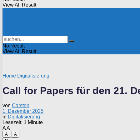
View All Result
No Result
View All Result
Home
Digitalisierung
Call for Papers für den 21. 
von
Carsten
1. Dezember 2025
in
Digitalisierung
Lesezeit: 1 Minute
A
A
A
A