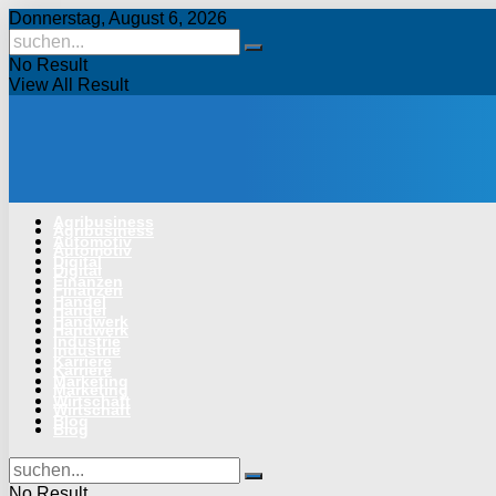
Donnerstag, August 6, 2026
No Result
View All Result
Agribusiness
Agribusiness
Automotiv
Automotiv
Digital
Digital
Finanzen
Finanzen
Handel
Handel
Handwerk
Handwerk
Industrie
Industrie
Karriere
Karriere
Marketing
Marketing
Wirtschaft
Wirtschaft
Blog
Blog
No Result