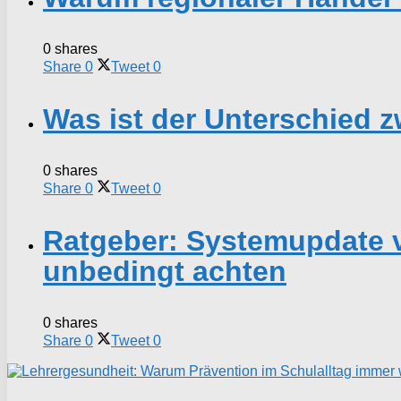
0 shares
Share
0
Tweet
0
Was ist der Unterschied
0 shares
Share
0
Tweet
0
Ratgeber: Systemupdate 
unbedingt achten
0 shares
Share
0
Tweet
0