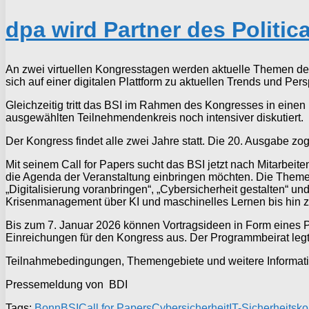
dpa wird Partner des Politi
An zwei virtuellen Kongresstagen werden aktuelle Themen der
sich auf einer digitalen Plattform zu aktuellen Trends und Pers
Gleichzeitig tritt das BSI im Rahmen des Kongresses in ein
ausgewählten Teilnehmendenkreis noch intensiver diskutiert.
Der Kongress findet alle zwei Jahre statt. Die 20. Ausgabe z
Mit seinem Call for Papers sucht das BSI jetzt nach Mitarbe
die Agenda der Veranstaltung einbringen möchten. Die Themeng
„Digitalisierung voranbringen“, „Cybersicherheit gestalten“ u
Krisenmanagement über KI und maschinelles Lernen bis hin zu
Bis zum 7. Januar 2026 können Vortragsideen in Form eines 
Einreichungen für den Kongress aus. Der Programmbeirat le
Teilnahmebedingungen, Themengebiete und weitere Informati
Pressemeldung von BDI
Tags:
Bonn
BSI
Call for Papers
Cybersicherheit
IT-Sicherheitsk