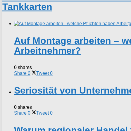
Tankkarten
Auf Montage arbeiten – w
Arbeitnehmer?
0 shares
Share
0
Tweet
0
Seriosität von Unternehm
0 shares
Share
0
Tweet
0
Warum regionaler Handel w