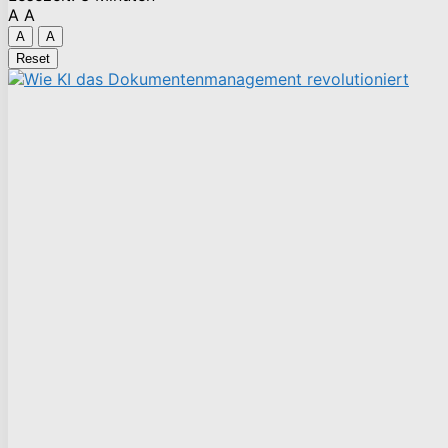
A
A
A
A
Reset