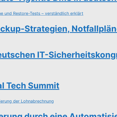
ckup-Strategien, Notfallplän
 Deutschen IT-Sicherheitskon
cal Tech Summit
igerung durch eine Automati