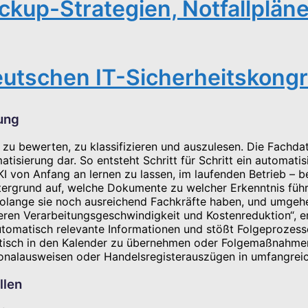
ckup-Strategien, Notfallplän
 Deutschen IT-Sicherheitskong
ung
zu bewerten, zu klassifizieren und auszulesen. Die Fachda
tisierung dar. So entsteht Schritt für Schritt ein automati
KI von Anfang an lernen zu lassen, im laufenden Betrieb – 
intergrund auf, welche Dokumente zu welcher Erkenntnis fü
solange sie noch ausreichend Fachkräfte haben, und umgehe
eren Verarbeitungsgeschwindigkeit und Kostenreduktion“, er
automatisch relevante Informationen und stößt Folgeproze
omatisch in den Kalender zu übernehmen oder Folgemaßnahme
onalausweisen oder Handelsregisterauszügen in umfangrei
llen