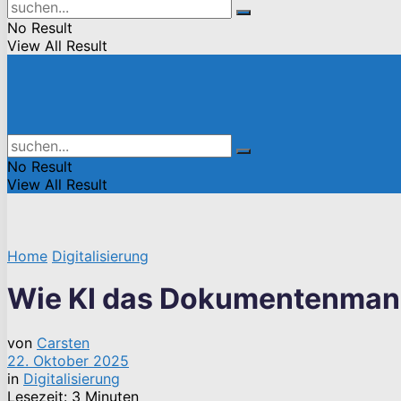
No Result
View All Result
No Result
View All Result
Home
Digitalisierung
Wie KI das Dokumentenmana
von
Carsten
22. Oktober 2025
in
Digitalisierung
Lesezeit: 3 Minuten