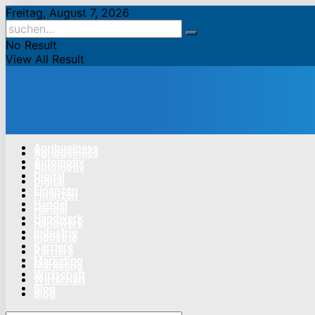
Freitag, August 7, 2026
No Result
View All Result
Agribusiness
Agribusiness
Automotiv
Automotiv
Digital
Digital
Finanzen
Finanzen
Handel
Handel
Handwerk
Handwerk
Industrie
Industrie
Karriere
Karriere
Marketing
Marketing
Wirtschaft
Wirtschaft
Blog
Blog