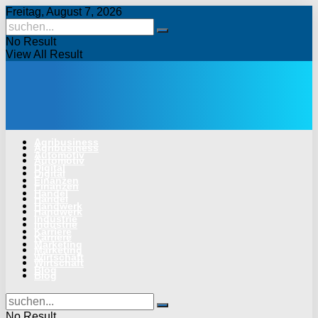
Freitag, August 7, 2026
No Result
View All Result
Agribusiness
Agribusiness
Automotiv
Automotiv
Digital
Digital
Finanzen
Finanzen
Handel
Handel
Handwerk
Handwerk
Industrie
Industrie
Karriere
Karriere
Marketing
Marketing
Wirtschaft
Wirtschaft
Blog
Blog
No Result