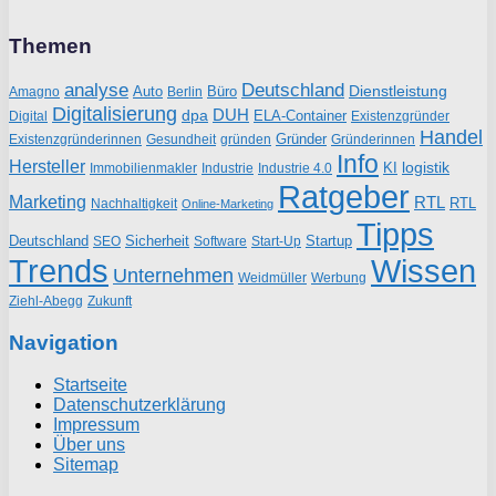
Themen
analyse
Deutschland
Dienstleistung
Auto
Büro
Amagno
Berlin
Digitalisierung
DUH
dpa
ELA-Container
Existenzgründer
Digital
Handel
Gründer
Existenzgründerinnen
gründen
Gründerinnen
Gesundheit
Info
Hersteller
logistik
KI
Industrie
Immobilienmakler
Industrie 4.0
Ratgeber
Marketing
RTL
RTL
Nachhaltigkeit
Online-Marketing
Tipps
Deutschland
Sicherheit
Startup
SEO
Start-Up
Software
Trends
Wissen
Unternehmen
Weidmüller
Werbung
Ziehl-Abegg
Zukunft
Navigation
Startseite
Datenschutzerklärung
Impressum
Über uns
Sitemap