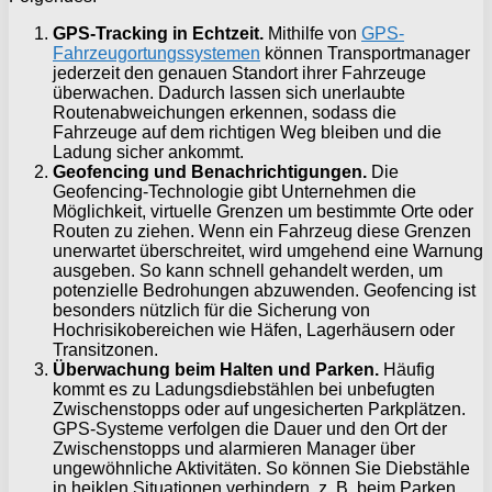
GPS-Tracking in Echtzeit.
Mithilfe von
GPS-
Fahrzeugortungssystemen
können Transportmanager
jederzeit den genauen Standort ihrer Fahrzeuge
überwachen. Dadurch lassen sich unerlaubte
Routenabweichungen erkennen, sodass die
Fahrzeuge auf dem richtigen Weg bleiben und die
Ladung sicher ankommt.
Geofencing und Benachrichtigungen.
Die
Geofencing-Technologie gibt Unternehmen die
Möglichkeit, virtuelle Grenzen um bestimmte Orte oder
Routen zu ziehen. Wenn ein Fahrzeug diese Grenzen
unerwartet überschreitet, wird umgehend eine Warnung
ausgeben. So kann schnell gehandelt werden, um
potenzielle Bedrohungen abzuwenden. Geofencing ist
besonders nützlich für die Sicherung von
Hochrisikobereichen wie Häfen, Lagerhäusern oder
Transitzonen.
Überwachung beim Halten und Parken.
Häufig
kommt es zu Ladungsdiebstählen bei unbefugten
Zwischenstopps oder auf ungesicherten Parkplätzen.
GPS-Systeme verfolgen die Dauer und den Ort der
Zwischenstopps und alarmieren Manager über
ungewöhnliche Aktivitäten. So können Sie Diebstähle
in heiklen Situationen verhindern, z. B. beim Parken