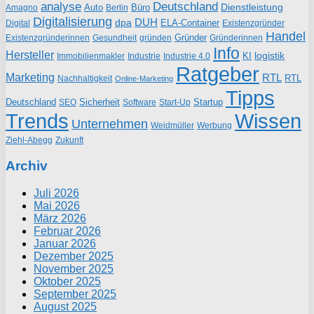
analyse
Deutschland
Dienstleistung
Auto
Büro
Amagno
Berlin
Digitalisierung
DUH
dpa
ELA-Container
Existenzgründer
Digital
Handel
Gründer
Existenzgründerinnen
gründen
Gründerinnen
Gesundheit
Info
Hersteller
logistik
KI
Industrie
Immobilienmakler
Industrie 4.0
Ratgeber
Marketing
RTL
RTL
Nachhaltigkeit
Online-Marketing
Tipps
Deutschland
Sicherheit
Startup
SEO
Start-Up
Software
Trends
Wissen
Unternehmen
Weidmüller
Werbung
Ziehl-Abegg
Zukunft
Archiv
Juli 2026
Mai 2026
März 2026
Februar 2026
Januar 2026
Dezember 2025
November 2025
Oktober 2025
September 2025
August 2025