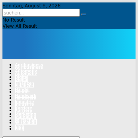
Sonntag, August 9, 2026
No Result
View All Result
Agribusiness
Agribusiness
Automotiv
Automotiv
Digital
Digital
Finanzen
Finanzen
Handel
Handel
Handwerk
Handwerk
Industrie
Industrie
Karriere
Karriere
Marketing
Marketing
Wirtschaft
Wirtschaft
Blog
Blog