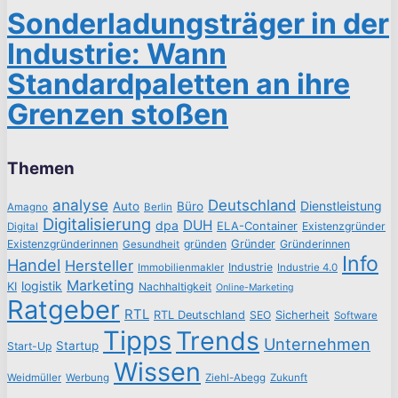
Sonderladungsträger in der
Industrie: Wann
Standardpaletten an ihre
Grenzen stoßen
Themen
analyse
Deutschland
Dienstleistung
Auto
Büro
Amagno
Berlin
Digitalisierung
DUH
dpa
ELA-Container
Existenzgründer
Digital
Existenzgründerinnen
gründen
Gründer
Gründerinnen
Gesundheit
Info
Handel
Hersteller
Industrie
Immobilienmakler
Industrie 4.0
Marketing
logistik
KI
Nachhaltigkeit
Online-Marketing
Ratgeber
RTL
RTL Deutschland
SEO
Sicherheit
Software
Tipps
Trends
Unternehmen
Startup
Start-Up
Wissen
Weidmüller
Werbung
Ziehl-Abegg
Zukunft