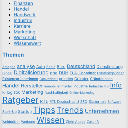
Finanzen
Handel
Handwerk
Industrie
Karriere
Marketing
Wirtschaft
Wissenswert
Themen
analyse
Deutschland
Dienstleistung
Auto
Büro
Amagno
Berlin
Digitalisierung
DUH
dpa
ELA-Container
Existenzgründer
Digital
Existenzgründerinnen
gründen
Gründer
Gründerinnen
Gesundheit
Info
Handel
Hersteller
Industrie
Immobilienmakler
Industrie 4.0
Marketing
logistik
KI
Nachhaltigkeit
Online-Marketing
Ratgeber
RTL
RTL Deutschland
SEO
Sicherheit
Software
Tipps
Trends
Unternehmen
Startup
Start-Up
Wissen
Weidmüller
Werbung
Ziehl-Abegg
Zukunft