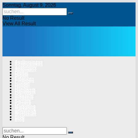
Sonntag, August 9, 2026
No Result
View All Result
Agribusiness
Agribusiness
Automotiv
Automotiv
Digital
Digital
Finanzen
Finanzen
Handel
Handel
Handwerk
Handwerk
Industrie
Industrie
Karriere
Karriere
Marketing
Marketing
Wirtschaft
Wirtschaft
Blog
Blog
No Result