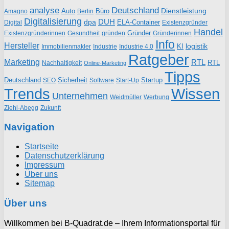
analyse
Deutschland
Dienstleistung
Auto
Büro
Amagno
Berlin
Digitalisierung
DUH
dpa
ELA-Container
Existenzgründer
Digital
Handel
Gründer
Existenzgründerinnen
gründen
Gründerinnen
Gesundheit
Info
Hersteller
logistik
KI
Industrie
Immobilienmakler
Industrie 4.0
Ratgeber
Marketing
RTL
RTL
Nachhaltigkeit
Online-Marketing
Tipps
Deutschland
Sicherheit
Startup
SEO
Start-Up
Software
Trends
Wissen
Unternehmen
Weidmüller
Werbung
Ziehl-Abegg
Zukunft
Navigation
Startseite
Datenschutzerklärung
Impressum
Über uns
Sitemap
Über uns
Willkommen bei B-Quadrat.de – Ihrem Informationsportal für