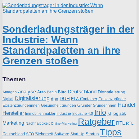
Sonderladungsträger in der
Industrie: Wann
Standardpaletten an ihre
Grenzen stoßen
Themen
analyse
Deutschland
Dienstleistung
Auto
Büro
Amagno
Berlin
Digitalisierung
DUH
dpa
ELA-Container
Existenzgründer
Digital
Handel
Gründer
Existenzgründerinnen
gründen
Gründerinnen
Gesundheit
Info
Hersteller
logistik
KI
Industrie
Immobilienmakler
Industrie 4.0
Ratgeber
Marketing
RTL
RTL
Nachhaltigkeit
Online-Marketing
Tipps
Deutschland
Sicherheit
Startup
SEO
Start-Up
Software