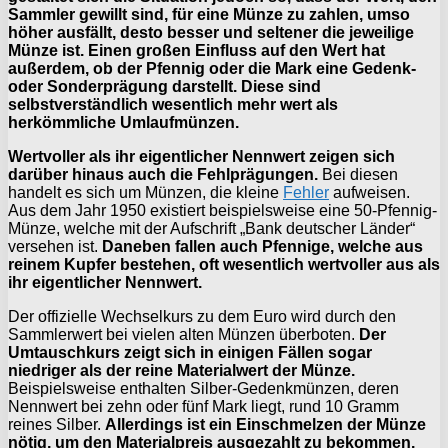
Sammler gewillt sind, für eine Münze zu zahlen, umso
höher ausfällt, desto besser und seltener die jeweilige
Münze ist. Einen großen Einfluss auf den Wert hat
außerdem, ob der Pfennig oder die Mark eine Gedenk-
oder Sonderprägung darstellt. Diese sind
selbstverständlich wesentlich mehr wert als
herkömmliche Umlaufmünzen.
Wertvoller als ihr eigentlicher Nennwert zeigen sich
darüber hinaus auch die Fehlprägungen.
Bei diesen
handelt es sich um Münzen, die kleine
Fehler
aufweisen.
Aus dem Jahr 1950 existiert beispielsweise eine 50-Pfennig-
Münze, welche mit der Aufschrift „Bank deutscher Länder“
versehen ist.
Daneben fallen auch Pfennige, welche aus
reinem Kupfer bestehen, oft wesentlich wertvoller aus als
ihr eigentlicher Nennwert.
Der offizielle Wechselkurs zu dem Euro wird durch den
Sammlerwert bei vielen alten Münzen überboten.
Der
Umtauschkurs zeigt sich in einigen Fällen sogar
niedriger als der reine Materialwert der Münze.
Beispielsweise enthalten Silber-Gedenkmünzen, deren
Nennwert bei zehn oder fünf Mark liegt, rund 10 Gramm
reines Silber.
Allerdings ist ein Einschmelzen der Münze
nötig, um den Materialpreis ausgezahlt zu bekommen.