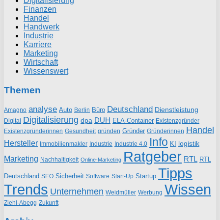
Digitalisierung
Finanzen
Handel
Handwerk
Industrie
Karriere
Marketing
Wirtschaft
Wissenswert
Themen
analyse
Deutschland
Dienstleistung
Auto
Büro
Amagno
Berlin
Digitalisierung
DUH
dpa
ELA-Container
Existenzgründer
Digital
Handel
Gründer
Existenzgründerinnen
gründen
Gründerinnen
Gesundheit
Info
Hersteller
logistik
KI
Industrie
Immobilienmakler
Industrie 4.0
Ratgeber
Marketing
RTL
RTL
Nachhaltigkeit
Online-Marketing
Tipps
Deutschland
Sicherheit
Startup
SEO
Start-Up
Software
Trends
Wissen
Unternehmen
Weidmüller
Werbung
Ziehl-Abegg
Zukunft