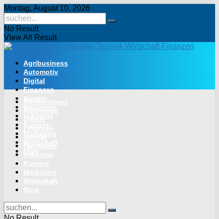
Montag, August 10, 2026
No Result
View All Result
Agribusiness
Automotiv
Digital
Finanzen
Handel
Agribusiness
Handwerk
Automotiv
Industrie
Digital
Karriere
Finanzen
Marketing
Handel
Wirtschaft
Handwerk
Blog
Industrie
Karriere
Marketing
Wirtschaft
Blog
No Result