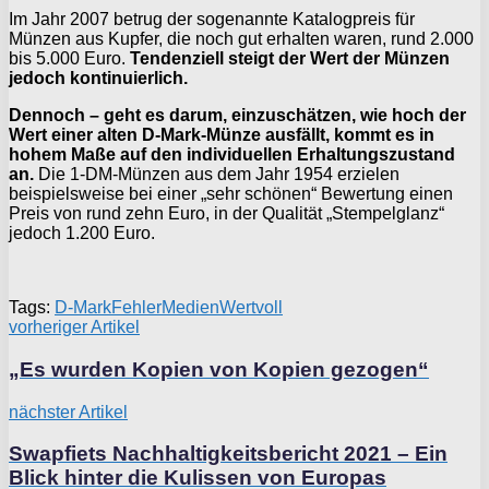
Im Jahr 2007 betrug der sogenannte Katalogpreis für
Münzen aus Kupfer, die noch gut erhalten waren, rund 2.000
bis 5.000 Euro.
Tendenziell steigt der Wert der Münzen
jedoch kontinuierlich.
Dennoch – geht es darum, einzuschätzen, wie hoch der
Wert einer alten D-Mark-Münze ausfällt, kommt es in
hohem Maße auf den individuellen Erhaltungszustand
an.
Die 1-DM-Münzen aus dem Jahr 1954 erzielen
beispielsweise bei einer „sehr schönen“ Bewertung einen
Preis von rund zehn Euro, in der Qualität „Stempelglanz“
jedoch 1.200 Euro.
Tags:
D-Mark
Fehler
Medien
Wertvoll
vorheriger Artikel
„Es wurden Kopien von Kopien gezogen“
nächster Artikel
Swapfiets Nachhaltigkeitsbericht 2021 – Ein
Blick hinter die Kulissen von Europas