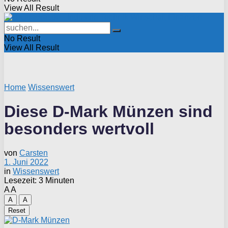
View All Result
No Result
View All Result
Home
Wissenswert
Diese D-Mark Münzen sind
besonders wertvoll
von
Carsten
1. Juni 2022
in
Wissenswert
Lesezeit: 3 Minuten
A
A
A
A
Reset