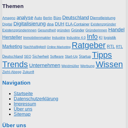
Themen
analyse
Deutschland
Dienstleistung
Auto
Büro
Amagno
Berlin
Digitalisierung
DUH
dpa
ELA-Container
Existenzgründer
Digital
Handel
Gründer
Existenzgründerinnen
gründen
Gründerinnen
Gesundheit
Info
Hersteller
logistik
KI
Industrie
Immobilienmakler
Industrie 4.0
Ratgeber
Marketing
RTL
RTL
Nachhaltigkeit
Online-Marketing
Tipps
Deutschland
Sicherheit
Startup
SEO
Start-Up
Software
Trends
Wissen
Unternehmen
Weidmüller
Werbung
Ziehl-Abegg
Zukunft
Navigation
Startseite
Datenschutzerklärung
Impressum
Über uns
Sitemap
Über uns