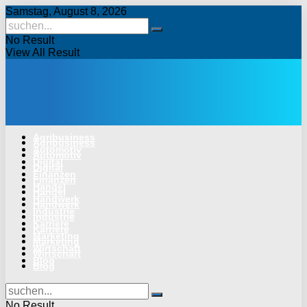
Samstag, August 8, 2026
No Result
View All Result
Agribusiness
Agribusiness
Automotiv
Automotiv
Digital
Digital
Finanzen
Finanzen
Handel
Handel
Handwerk
Handwerk
Industrie
Industrie
Karriere
Karriere
Marketing
Marketing
Wirtschaft
Wirtschaft
Blog
Blog
No Result