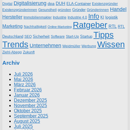
Digitalisierung
DUH
dpa
ELA-Container
Existenzgründer
Digital
Handel
Gründer
Existenzgründerinnen
gründen
Gründerinnen
Gesundheit
Info
Hersteller
logistik
KI
Industrie
Immobilienmakler
Industrie 4.0
Ratgeber
Marketing
RTL
RTL
Nachhaltigkeit
Online-Marketing
Tipps
Deutschland
Sicherheit
Startup
SEO
Start-Up
Software
Trends
Wissen
Unternehmen
Weidmüller
Werbung
Ziehl-Abegg
Zukunft
Archiv
Juli 2026
Mai 2026
März 2026
Februar 2026
Januar 2026
Dezember 2025
November 2025
Oktober 2025
September 2025
August 2025
Juli 2025