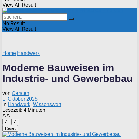
View All Result
No Result
View All Result
Home
Handwerk
Moderne Bauweisen im
Industrie- und Gewerbebau
von
Carsten
1. Oktober 2025
in
Handwerk
,
Wissenswert
Lesezeit: 4 Minuten
A
A
A
A
Reset