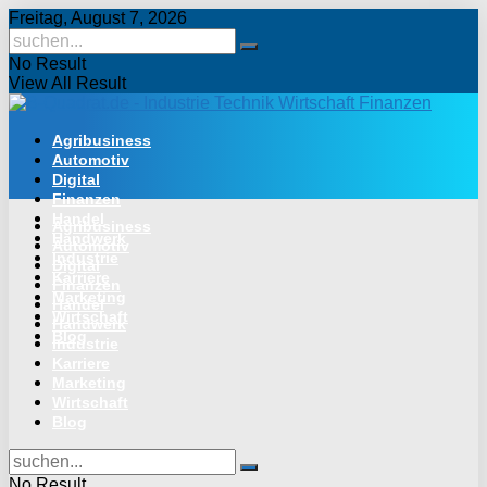
Freitag, August 7, 2026
No Result
View All Result
Agribusiness
Automotiv
Digital
Finanzen
Handel
Agribusiness
Handwerk
Automotiv
Industrie
Digital
Karriere
Finanzen
Marketing
Handel
Wirtschaft
Handwerk
Blog
Industrie
Karriere
Marketing
Wirtschaft
Blog
No Result