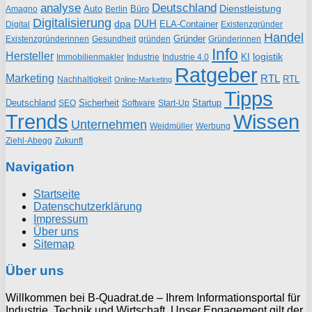
analyse
Deutschland
Dienstleistung
Auto
Büro
Amagno
Berlin
Digitalisierung
DUH
dpa
ELA-Container
Existenzgründer
Digital
Handel
Gründer
Existenzgründerinnen
gründen
Gründerinnen
Gesundheit
Info
Hersteller
logistik
KI
Industrie
Immobilienmakler
Industrie 4.0
Ratgeber
Marketing
RTL
RTL
Nachhaltigkeit
Online-Marketing
Tipps
Deutschland
Sicherheit
Startup
SEO
Start-Up
Software
Trends
Wissen
Unternehmen
Weidmüller
Werbung
Ziehl-Abegg
Zukunft
Navigation
Startseite
Datenschutzerklärung
Impressum
Über uns
Sitemap
Über uns
Willkommen bei B-Quadrat.de – Ihrem Informationsportal für
Industrie, Technik und Wirtschaft. Unser Engagement gilt der