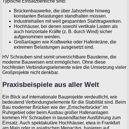
Typische Einsatzbereiche sind:
Brückenbauwerke, die über Jahrzehnte hinweg
konstanten Belastungen standhalten müssen.
Industriehallen mit weit gespannten Stahltragwerken.
Hochhäuser, bei denen sowohl vertikale Lasten als
auch horizontale Kräfte (z. B. durch Wind) sicher
aufgenommen werden.
Großanlagen wie Kraftwerke oder Hafenkräne, die
extremen Belastungen ausgesetzt sind.
HV Schrauben sind somit unverzichtbare Bausteine, die
moderne Bauweisen erst ermöglichen. Ohne diese
hochfesten Verbindungselemente wäre die Umsetzung vieler
Großprojekte nicht denkbar.
Praxisbeispiele aus aller Welt
Ein Blick auf internationale Bauprojekte verdeutlicht, wie
bedeutend Verbindungselemente für die Stabilität sind. Beim
Bau moderner Brücken wie der „Emscherbrücke“ im
Ruhrgebiet oder beim Ausbau großer Hafenanlagen
kommen HV Schrauben in tausendfacher Ausführung zum
Einsatz. Auch spektakuläre Hochhäuser, etwa in Frankfurt
am Main oder in asiatischen Megacitys, basieren auf