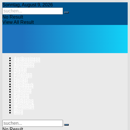
Sonntag, August 9, 2026
No Result
View All Result
Agribusiness
Agribusiness
Automotiv
Automotiv
Digital
Digital
Finanzen
Finanzen
Handel
Handel
Handwerk
Handwerk
Industrie
Industrie
Karriere
Karriere
Marketing
Marketing
Wirtschaft
Wirtschaft
Blog
Blog
No Result