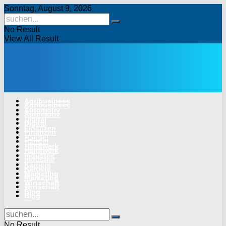
Sonntag, August 9, 2026
No Result
View All Result
Agribusiness
Agribusiness
Automotiv
Automotiv
Digital
Digital
Finanzen
Finanzen
Handel
Handel
Handwerk
Handwerk
Industrie
Industrie
Karriere
Karriere
Marketing
Marketing
Wirtschaft
Wirtschaft
Blog
Blog
No Result