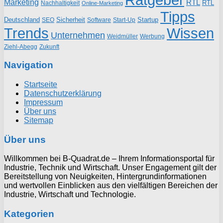
Marketing
RTL
RTL
Nachhaltigkeit
Online-Marketing
Tipps
Deutschland
Sicherheit
Startup
SEO
Start-Up
Software
Trends
Wissen
Unternehmen
Weidmüller
Werbung
Ziehl-Abegg
Zukunft
Navigation
Startseite
Datenschutzerklärung
Impressum
Über uns
Sitemap
Über uns
Willkommen bei B-Quadrat.de – Ihrem Informationsportal für
Industrie, Technik und Wirtschaft. Unser Engagement gilt der
Bereitstellung von Neuigkeiten, Hintergrundinformationen
und wertvollen Einblicken aus den vielfältigen Bereichen der
Industrie, Wirtschaft und Technologie.
Kategorien