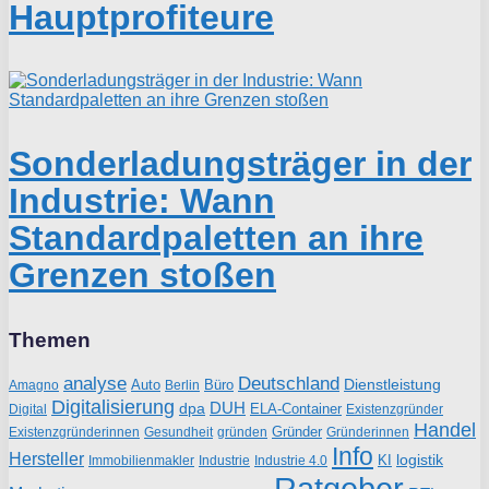
Hauptprofiteure
Sonderladungsträger in der
Industrie: Wann
Standardpaletten an ihre
Grenzen stoßen
Themen
analyse
Deutschland
Dienstleistung
Auto
Büro
Amagno
Berlin
Digitalisierung
DUH
dpa
ELA-Container
Existenzgründer
Digital
Handel
Gründer
Existenzgründerinnen
gründen
Gründerinnen
Gesundheit
Info
Hersteller
logistik
KI
Industrie
Immobilienmakler
Industrie 4.0
Ratgeber