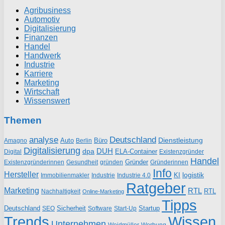
Agribusiness
Automotiv
Digitalisierung
Finanzen
Handel
Handwerk
Industrie
Karriere
Marketing
Wirtschaft
Wissenswert
Themen
analyse
Deutschland
Dienstleistung
Auto
Büro
Amagno
Berlin
Digitalisierung
DUH
dpa
ELA-Container
Existenzgründer
Digital
Handel
Gründer
Existenzgründerinnen
gründen
Gründerinnen
Gesundheit
Info
Hersteller
logistik
KI
Industrie
Immobilienmakler
Industrie 4.0
Ratgeber
Marketing
RTL
RTL
Nachhaltigkeit
Online-Marketing
Tipps
Deutschland
Sicherheit
Startup
SEO
Start-Up
Software
Trends
Wissen
Unternehmen