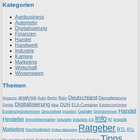
Kategorien
Agribusiness
Automotiv
Digitalisierung
Finanzen
Handel
Handwerk
Industrie
Karriere
Marketing
Wirtschaft
Wissenswert
Themen
analyse
Deutschland
Dienstleistung
Auto
Büro
Amagno
Berlin
Digitalisierung
DUH
dpa
ELA-Container
Existenzgründer
Digital
Handel
Gründer
Existenzgründerinnen
gründen
Gründerinnen
Gesundheit
Info
Hersteller
logistik
KI
Industrie
Immobilienmakler
Industrie 4.0
Ratgeber
Marketing
RTL
RTL
Nachhaltigkeit
Online-Marketing
Tipps