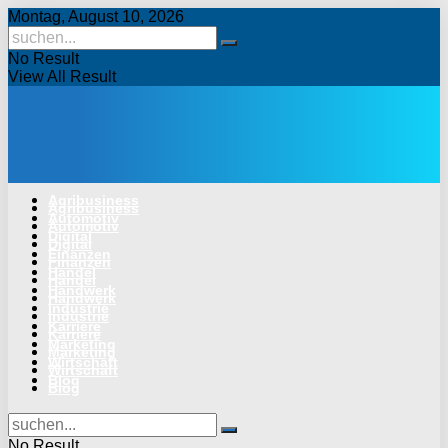
Montag, August 10, 2026
No Result
View All Result
Agribusiness
Agribusiness
Automotiv
Automotiv
Digital
Digital
Finanzen
Finanzen
Handel
Handel
Handwerk
Handwerk
Industrie
Industrie
Karriere
Karriere
Marketing
Marketing
Wirtschaft
Wirtschaft
Blog
Blog
No Result