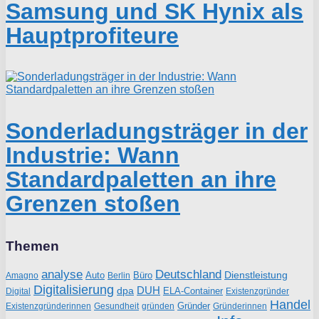
Samsung und SK Hynix als
Hauptprofiteure
Sonderladungsträger in der
Industrie: Wann
Standardpaletten an ihre
Grenzen stoßen
Themen
analyse
Deutschland
Dienstleistung
Auto
Büro
Amagno
Berlin
Digitalisierung
DUH
dpa
ELA-Container
Existenzgründer
Digital
Handel
Gründer
Existenzgründerinnen
gründen
Gründerinnen
Gesundheit