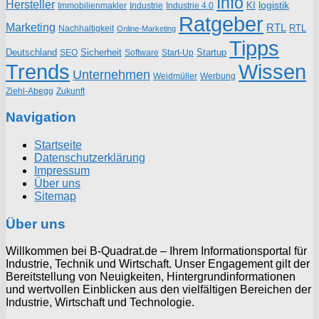
Info
Hersteller
logistik
KI
Industrie
Immobilienmakler
Industrie 4.0
Ratgeber
Marketing
RTL
RTL
Nachhaltigkeit
Online-Marketing
Tipps
Deutschland
Sicherheit
Startup
SEO
Start-Up
Software
Trends
Wissen
Unternehmen
Weidmüller
Werbung
Ziehl-Abegg
Zukunft
Navigation
Startseite
Datenschutzerklärung
Impressum
Über uns
Sitemap
Über uns
Willkommen bei B-Quadrat.de – Ihrem Informationsportal für
Industrie, Technik und Wirtschaft. Unser Engagement gilt der
Bereitstellung von Neuigkeiten, Hintergrundinformationen
und wertvollen Einblicken aus den vielfältigen Bereichen der
Industrie, Wirtschaft und Technologie.