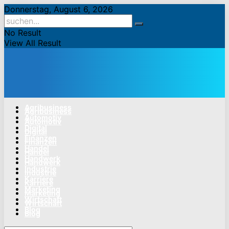
Donnerstag, August 6, 2026
No Result
View All Result
Agribusiness
Agribusiness
Automotiv
Automotiv
Digital
Digital
Finanzen
Finanzen
Handel
Handel
Handwerk
Handwerk
Industrie
Industrie
Karriere
Karriere
Marketing
Marketing
Wirtschaft
Wirtschaft
Blog
Blog