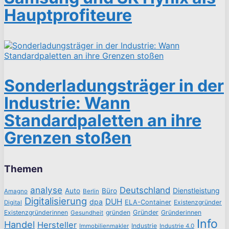
Hauptprofiteure
Sonderladungsträger in der
Industrie: Wann
Standardpaletten an ihre
Grenzen stoßen
Themen
analyse
Deutschland
Dienstleistung
Auto
Büro
Amagno
Berlin
Digitalisierung
DUH
dpa
ELA-Container
Existenzgründer
Digital
Existenzgründerinnen
gründen
Gründer
Gründerinnen
Gesundheit
Info
Handel
Hersteller
Industrie
Immobilienmakler
Industrie 4.0