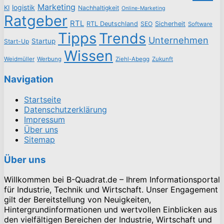
Marketing
logistik
KI
Nachhaltigkeit
Online-Marketing
Ratgeber
RTL
RTL Deutschland
SEO
Sicherheit
Software
Tipps
Trends
Unternehmen
Startup
Start-Up
Wissen
Weidmüller
Werbung
Ziehl-Abegg
Zukunft
Navigation
Startseite
Datenschutzerklärung
Impressum
Über uns
Sitemap
Über uns
Willkommen bei B-Quadrat.de – Ihrem Informationsportal
für Industrie, Technik und Wirtschaft. Unser Engagement
gilt der Bereitstellung von Neuigkeiten,
Hintergrundinformationen und wertvollen Einblicken aus
den vielfältigen Bereichen der Industrie, Wirtschaft und