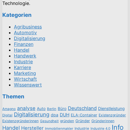
Technologie.
Kategorien
Agribusiness
Automotiv
Digitalisierung
Finanzen
Handel
Handwerk
Industrie
Karriere
Marketing
Wirtschaft
Wissenswert
Themen
analyse
Deutschland
Dienstleistung
Auto
Büro
Amagno
Berlin
Digitalisierung
DUH
dpa
ELA-Container
Existenzgründer
Digital
Existenzgründerinnen
gründen
Gründer
Gründerinnen
Gesundheit
Info
Handel
Hersteller
Industrie
Immobilienmakler
Industrie 4.0