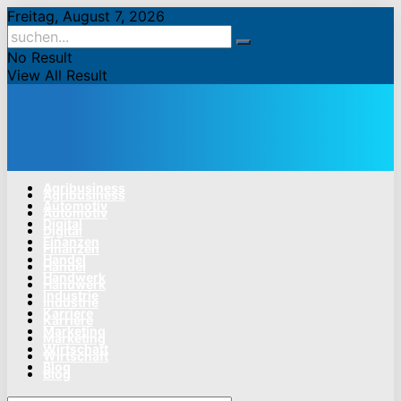
Freitag, August 7, 2026
No Result
View All Result
Agribusiness
Agribusiness
Automotiv
Automotiv
Digital
Digital
Finanzen
Finanzen
Handel
Handel
Handwerk
Handwerk
Industrie
Industrie
Karriere
Karriere
Marketing
Marketing
Wirtschaft
Wirtschaft
Blog
Blog