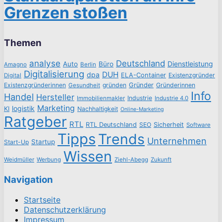
Grenzen stoßen
Themen
analyse
Deutschland
Dienstleistung
Auto
Büro
Amagno
Berlin
Digitalisierung
DUH
dpa
ELA-Container
Existenzgründer
Digital
Existenzgründerinnen
gründen
Gründer
Gründerinnen
Gesundheit
Info
Handel
Hersteller
Industrie
Immobilienmakler
Industrie 4.0
Marketing
logistik
KI
Nachhaltigkeit
Online-Marketing
Ratgeber
RTL
RTL Deutschland
SEO
Sicherheit
Software
Tipps
Trends
Unternehmen
Startup
Start-Up
Wissen
Weidmüller
Werbung
Ziehl-Abegg
Zukunft
Navigation
Startseite
Datenschutzerklärung
Impressum