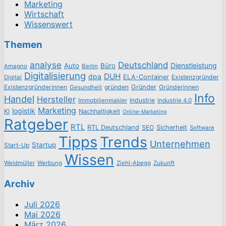
Marketing
Wirtschaft
Wissenswert
Themen
analyse
Deutschland
Dienstleistung
Auto
Büro
Amagno
Berlin
Digitalisierung
DUH
dpa
ELA-Container
Existenzgründer
Digital
Existenzgründerinnen
gründen
Gründer
Gründerinnen
Gesundheit
Info
Handel
Hersteller
Industrie
Immobilienmakler
Industrie 4.0
Marketing
logistik
KI
Nachhaltigkeit
Online-Marketing
Ratgeber
RTL
RTL Deutschland
SEO
Sicherheit
Software
Tipps
Trends
Unternehmen
Startup
Start-Up
Wissen
Weidmüller
Werbung
Ziehl-Abegg
Zukunft
Archiv
Juli 2026
Mai 2026
März 2026