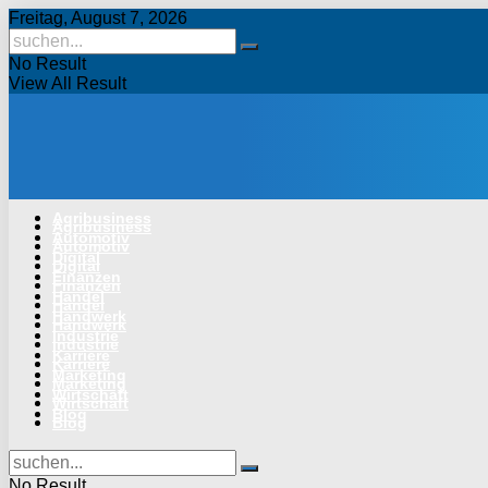
Freitag, August 7, 2026
No Result
View All Result
Agribusiness
Agribusiness
Automotiv
Automotiv
Digital
Digital
Finanzen
Finanzen
Handel
Handel
Handwerk
Handwerk
Industrie
Industrie
Karriere
Karriere
Marketing
Marketing
Wirtschaft
Wirtschaft
Blog
Blog
No Result