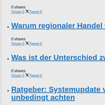
0 shares
Share
0
Tweet
0
Warum regionaler Handel w
0 shares
Share
0
Tweet
0
Was ist der Unterschied
0 shares
Share
0
Tweet
0
Ratgeber: Systemupdate 
unbedingt achten