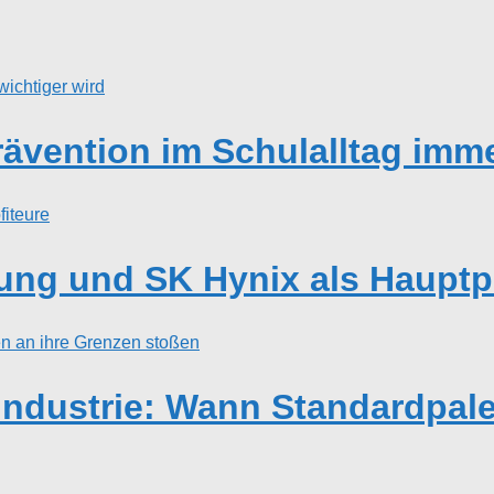
vention im Schulalltag imme
ng und SK Hynix als Hauptpr
Industrie: Wann Standardpale