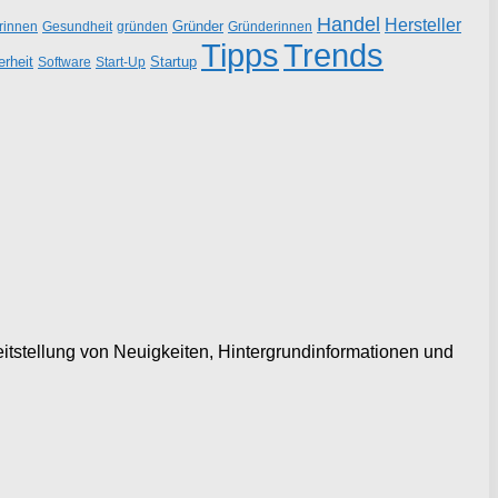
Handel
Hersteller
Gründer
rinnen
gründen
Gründerinnen
Gesundheit
Tipps
Trends
erheit
Startup
Start-Up
Software
eitstellung von Neuigkeiten, Hintergrundinformationen und