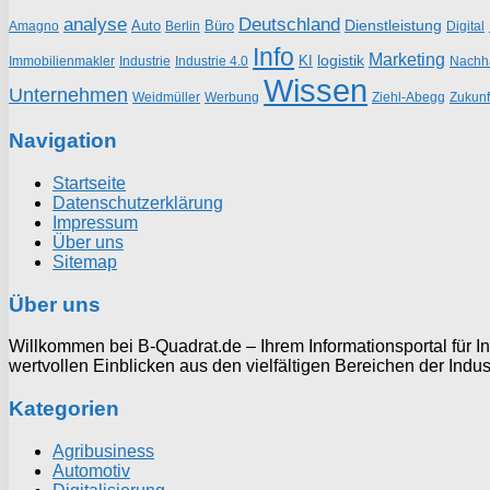
analyse
Deutschland
Dienstleistung
Auto
Büro
Amagno
Berlin
Digital
Info
Marketing
logistik
KI
Industrie
Nachha
Immobilienmakler
Industrie 4.0
Wissen
Unternehmen
Weidmüller
Werbung
Ziehl-Abegg
Zukunf
Navigation
Startseite
Datenschutzerklärung
Impressum
Über uns
Sitemap
Über uns
Willkommen bei B-Quadrat.de – Ihrem Informationsportal für In
wertvollen Einblicken aus den vielfältigen Bereichen der Indus
Kategorien
Agribusiness
Automotiv