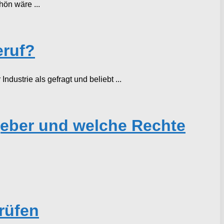
ön wäre ...
eruf?
dustrie als gefragt und beliebt ...
geber und welche Rechte
rüfen