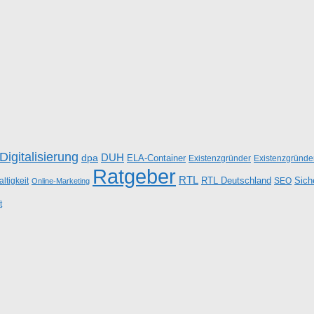
Digitalisierung
DUH
dpa
ELA-Container
Existenzgründer
Existenzgründe
Ratgeber
RTL
RTL Deutschland
Sich
ltigkeit
SEO
Online-Marketing
t