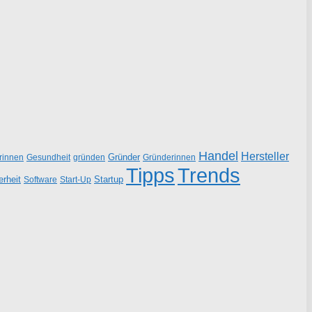
Handel
Hersteller
Gründer
rinnen
gründen
Gründerinnen
Gesundheit
Tipps
Trends
erheit
Startup
Start-Up
Software