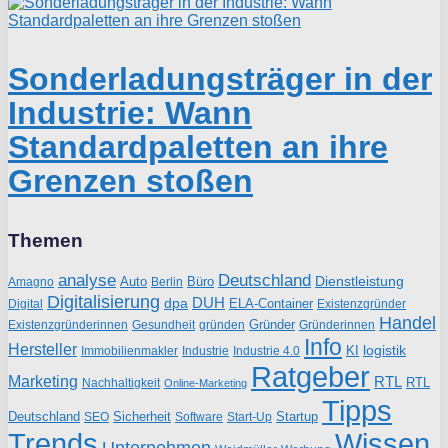
Sonderladungsträger in der
Industrie: Wann
Standardpaletten an ihre
Grenzen stoßen
Themen
analyse
Deutschland
Dienstleistung
Auto
Büro
Amagno
Berlin
Digitalisierung
DUH
dpa
ELA-Container
Existenzgründer
Digital
Handel
Gründer
Existenzgründerinnen
gründen
Gründerinnen
Gesundheit
Info
Hersteller
logistik
KI
Industrie
Immobilienmakler
Industrie 4.0
Ratgeber
Marketing
RTL
RTL
Nachhaltigkeit
Online-Marketing
Tipps
Deutschland
Sicherheit
Startup
SEO
Start-Up
Software
Trends
Wissen
Unternehmen