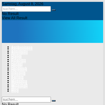
Samstag, August 8, 2026
No Result
View All Result
Agribusiness
Agribusiness
Automotiv
Automotiv
Digital
Digital
Finanzen
Finanzen
Handel
Handel
Handwerk
Handwerk
Industrie
Industrie
Karriere
Karriere
Marketing
Marketing
Wirtschaft
Wirtschaft
Blog
Blog
No Result