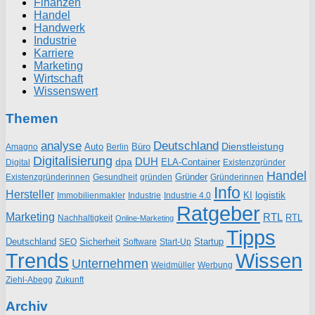
Finanzen
Handel
Handwerk
Industrie
Karriere
Marketing
Wirtschaft
Wissenswert
Themen
analyse
Deutschland
Dienstleistung
Auto
Büro
Amagno
Berlin
Digitalisierung
DUH
dpa
ELA-Container
Existenzgründer
Digital
Handel
Gründer
Existenzgründerinnen
gründen
Gründerinnen
Gesundheit
Info
Hersteller
logistik
KI
Industrie
Immobilienmakler
Industrie 4.0
Ratgeber
Marketing
RTL
RTL
Nachhaltigkeit
Online-Marketing
Tipps
Deutschland
Sicherheit
Startup
SEO
Start-Up
Software
Trends
Wissen
Unternehmen
Weidmüller
Werbung
Ziehl-Abegg
Zukunft
Archiv