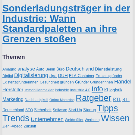
Sonderladungsträger in der
Industrie: Wann
Standardpaletten an ihre
Grenzen stoßen
Themen
analyse
Deutschland
Dienstleistung
Auto
Büro
Amagno
Berlin
Digitalisierung
DUH
dpa
ELA-Container
Existenzgründer
Digital
Handel
Gründer
Existenzgründerinnen
gründen
Gründerinnen
Gesundheit
Info
Hersteller
logistik
KI
Industrie
Immobilienmakler
Industrie 4.0
Ratgeber
Marketing
RTL
RTL
Nachhaltigkeit
Online-Marketing
Tipps
Deutschland
Sicherheit
Startup
SEO
Start-Up
Software
Trends
Wissen
Unternehmen
Weidmüller
Werbung
Ziehl-Abegg
Zukunft