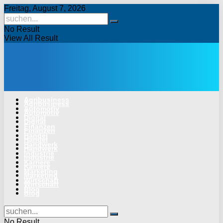
Freitag, August 7, 2026
No Result
View All Result
Agribusiness
Agribusiness
Automotiv
Automotiv
Digital
Digital
Finanzen
Finanzen
Handel
Handel
Handwerk
Handwerk
Industrie
Industrie
Karriere
Karriere
Marketing
Marketing
Wirtschaft
Wirtschaft
Blog
Blog
No Result