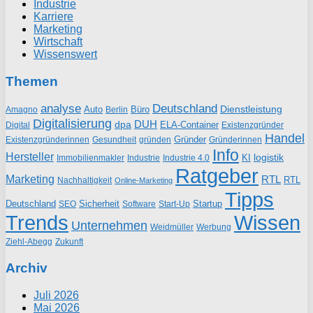
Industrie
Karriere
Marketing
Wirtschaft
Wissenswert
Themen
analyse
Deutschland
Dienstleistung
Auto
Büro
Amagno
Berlin
Digitalisierung
DUH
dpa
ELA-Container
Existenzgründer
Digital
Handel
Gründer
Existenzgründerinnen
gründen
Gründerinnen
Gesundheit
Info
Hersteller
logistik
KI
Industrie
Immobilienmakler
Industrie 4.0
Ratgeber
Marketing
RTL
RTL
Nachhaltigkeit
Online-Marketing
Tipps
Deutschland
Sicherheit
Startup
SEO
Start-Up
Software
Trends
Wissen
Unternehmen
Weidmüller
Werbung
Ziehl-Abegg
Zukunft
Archiv
Juli 2026
Mai 2026