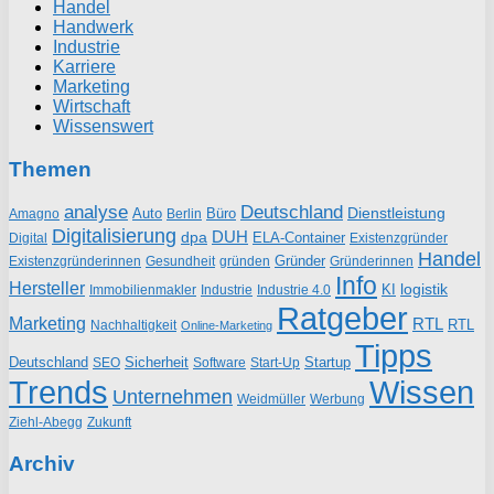
Handel
Handwerk
Industrie
Karriere
Marketing
Wirtschaft
Wissenswert
Themen
analyse
Deutschland
Dienstleistung
Auto
Büro
Amagno
Berlin
Digitalisierung
DUH
dpa
ELA-Container
Existenzgründer
Digital
Handel
Gründer
Existenzgründerinnen
gründen
Gründerinnen
Gesundheit
Info
Hersteller
logistik
KI
Industrie
Immobilienmakler
Industrie 4.0
Ratgeber
Marketing
RTL
RTL
Nachhaltigkeit
Online-Marketing
Tipps
Deutschland
Sicherheit
Startup
SEO
Start-Up
Software
Trends
Wissen
Unternehmen
Weidmüller
Werbung
Ziehl-Abegg
Zukunft
Archiv