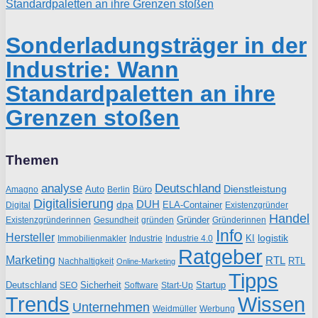
Sonderladungsträger in der
Industrie: Wann
Standardpaletten an ihre
Grenzen stoßen
Themen
analyse
Deutschland
Dienstleistung
Auto
Büro
Amagno
Berlin
Digitalisierung
DUH
dpa
ELA-Container
Existenzgründer
Digital
Handel
Gründer
Existenzgründerinnen
gründen
Gründerinnen
Gesundheit
Info
Hersteller
logistik
KI
Industrie
Immobilienmakler
Industrie 4.0
Ratgeber
Marketing
RTL
RTL
Nachhaltigkeit
Online-Marketing
Tipps
Deutschland
Sicherheit
Startup
SEO
Start-Up
Software
Trends
Wissen
Unternehmen
Weidmüller
Werbung