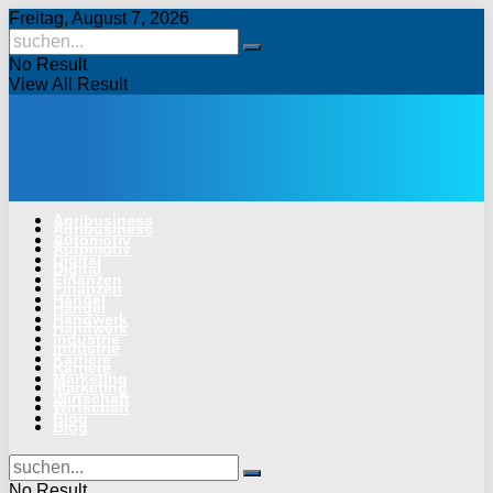
Freitag, August 7, 2026
No Result
View All Result
Agribusiness
Agribusiness
Automotiv
Automotiv
Digital
Digital
Finanzen
Finanzen
Handel
Handel
Handwerk
Handwerk
Industrie
Industrie
Karriere
Karriere
Marketing
Marketing
Wirtschaft
Wirtschaft
Blog
Blog
No Result