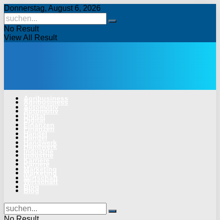
Donnerstag, August 6, 2026
No Result
View All Result
Agribusiness
Agribusiness
Automotiv
Automotiv
Digital
Digital
Finanzen
Finanzen
Handel
Handel
Handwerk
Handwerk
Industrie
Industrie
Karriere
Karriere
Marketing
Marketing
Wirtschaft
Wirtschaft
Blog
Blog
No Result