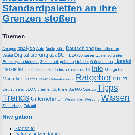
Standardpaletten an ihre
Grenzen stoßen
Themen
analyse
Deutschland
Dienstleistung
Auto
Büro
Amagno
Berlin
Digitalisierung
DUH
dpa
ELA-Container
Existenzgründer
Digital
Handel
Gründer
Existenzgründerinnen
gründen
Gründerinnen
Gesundheit
Info
Hersteller
logistik
KI
Industrie
Immobilienmakler
Industrie 4.0
Ratgeber
Marketing
RTL
RTL
Nachhaltigkeit
Online-Marketing
Tipps
Deutschland
Sicherheit
Startup
SEO
Start-Up
Software
Trends
Wissen
Unternehmen
Weidmüller
Werbung
Ziehl-Abegg
Zukunft
Navigation
Startseite
Datenschutzerklärung