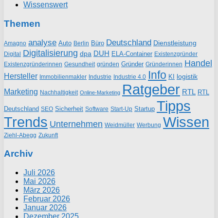
Wissenswert
Themen
analyse
Deutschland
Dienstleistung
Auto
Büro
Amagno
Berlin
Digitalisierung
DUH
dpa
ELA-Container
Existenzgründer
Digital
Handel
Gründer
Existenzgründerinnen
gründen
Gründerinnen
Gesundheit
Info
Hersteller
logistik
KI
Industrie
Immobilienmakler
Industrie 4.0
Ratgeber
Marketing
RTL
RTL
Nachhaltigkeit
Online-Marketing
Tipps
Deutschland
Sicherheit
Startup
SEO
Start-Up
Software
Trends
Wissen
Unternehmen
Weidmüller
Werbung
Ziehl-Abegg
Zukunft
Archiv
Juli 2026
Mai 2026
März 2026
Februar 2026
Januar 2026
Dezember 2025