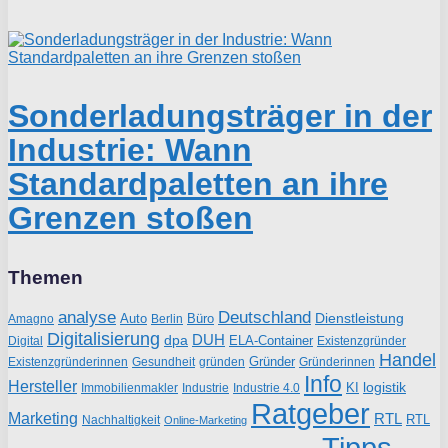
Sonderladungsträger in der
Industrie: Wann
Standardpaletten an ihre
Grenzen stoßen
Themen
analyse
Deutschland
Dienstleistung
Auto
Büro
Amagno
Berlin
Digitalisierung
DUH
dpa
ELA-Container
Existenzgründer
Digital
Handel
Gründer
Existenzgründerinnen
gründen
Gründerinnen
Gesundheit
Info
Hersteller
logistik
KI
Industrie
Immobilienmakler
Industrie 4.0
Ratgeber
Marketing
RTL
RTL
Nachhaltigkeit
Online-Marketing
Tipps