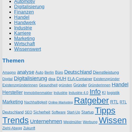
Automotiv
Digitalisierung
Finanzen
Handel
Handwerk
Industrie
Karriere
Marketing
Wirtschaft
Wissenswert
Themen
analyse
Deutschland
Dienstleistung
Auto
Büro
Amagno
Berlin
Digitalisierung
DUH
dpa
ELA-Container
Existenzgründer
Digital
Handel
Gründer
Existenzgründerinnen
gründen
Gründerinnen
Gesundheit
Info
Hersteller
logistik
KI
Industrie
Immobilienmakler
Industrie 4.0
Ratgeber
Marketing
RTL
RTL
Nachhaltigkeit
Online-Marketing
Tipps
Deutschland
Sicherheit
Startup
SEO
Start-Up
Software
Trends
Wissen
Unternehmen
Weidmüller
Werbung
Ziehl-Abegg
Zukunft