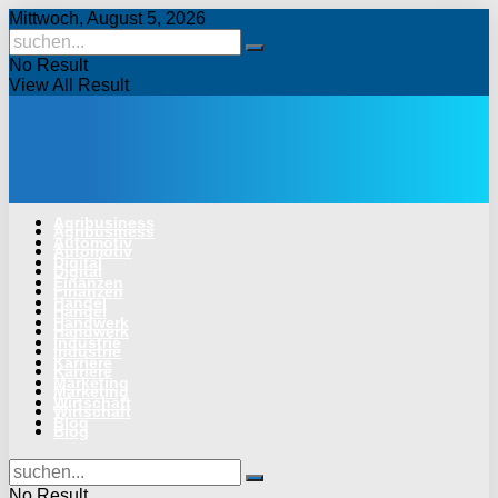
Mittwoch, August 5, 2026
No Result
View All Result
Agribusiness
Agribusiness
Automotiv
Automotiv
Digital
Digital
Finanzen
Finanzen
Handel
Handel
Handwerk
Handwerk
Industrie
Industrie
Karriere
Karriere
Marketing
Marketing
Wirtschaft
Wirtschaft
Blog
Blog
No Result