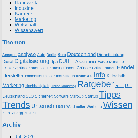
Handwerk
Industrie
Karriere
Marketing
Wirtschaft
Wissenswert
Themen
analyse
Deutschland
Dienstleistung
Auto
Büro
Amagno
Berlin
Digitalisierung
DUH
dpa
ELA-Container
Existenzgründer
Digital
Handel
Gründer
Existenzgründerinnen
gründen
Gründerinnen
Gesundheit
Info
Hersteller
logistik
KI
Industrie
Immobilienmakler
Industrie 4.0
Ratgeber
Marketing
RTL
RTL
Nachhaltigkeit
Online-Marketing
Tipps
Deutschland
Sicherheit
Startup
SEO
Start-Up
Software
Trends
Wissen
Unternehmen
Weidmüller
Werbung
Ziehl-Abegg
Zukunft
Archiv
Juli 2026