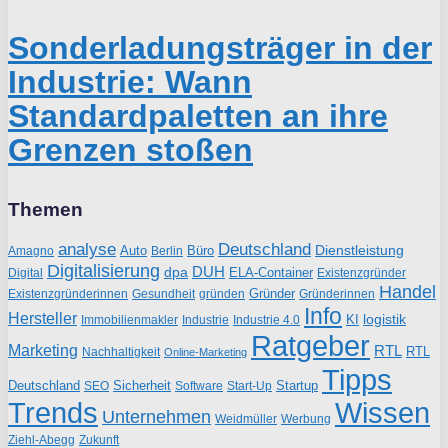
Sonderladungsträger in der
Industrie: Wann
Standardpaletten an ihre
Grenzen stoßen
Themen
analyse
Deutschland
Dienstleistung
Auto
Büro
Amagno
Berlin
Digitalisierung
DUH
dpa
ELA-Container
Existenzgründer
Digital
Handel
Gründer
Existenzgründerinnen
gründen
Gründerinnen
Gesundheit
Info
Hersteller
logistik
KI
Industrie
Immobilienmakler
Industrie 4.0
Ratgeber
Marketing
RTL
RTL
Nachhaltigkeit
Online-Marketing
Tipps
Deutschland
Sicherheit
Startup
SEO
Start-Up
Software
Trends
Wissen
Unternehmen
Weidmüller
Werbung
Ziehl-Abegg
Zukunft