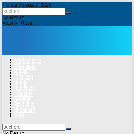
Freitag, August 7, 2026
No Result
View All Result
Agribusiness
Agribusiness
Automotiv
Automotiv
Digital
Digital
Finanzen
Finanzen
Handel
Handel
Handwerk
Handwerk
Industrie
Industrie
Karriere
Karriere
Marketing
Marketing
Wirtschaft
Wirtschaft
Blog
Blog
No Result