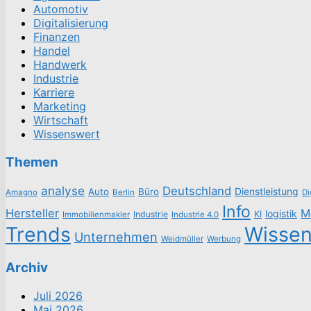
Automotiv
Digitalisierung
Finanzen
Handel
Handwerk
Industrie
Karriere
Marketing
Wirtschaft
Wissenswert
Themen
analyse
Deutschland
Dienstleistung
Auto
Büro
Amagno
Berlin
Di
Info
Hersteller
M
logistik
Industrie
KI
Immobilienmakler
Industrie 4.0
Trends
Wisse
Unternehmen
Weidmüller
Werbung
Archiv
Juli 2026
Mai 2026