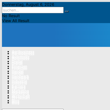
Donnerstag, August 6, 2026
No Result
View All Result
Agribusiness
Agribusiness
Automotiv
Automotiv
Digital
Digital
Finanzen
Finanzen
Handel
Handel
Handwerk
Handwerk
Industrie
Industrie
Karriere
Karriere
Marketing
Marketing
Wirtschaft
Wirtschaft
Blog
Blog