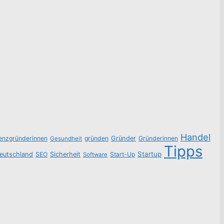
Handel
tenzgründerinnen
gründen
Gründer
Gründerinnen
Gesundheit
Tipps
Startup
eutschland
SEO
Sicherheit
Start-Up
Software