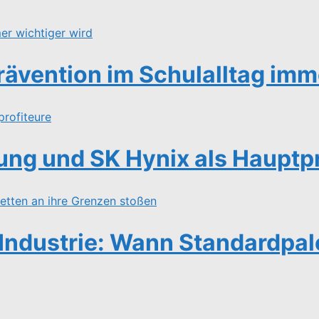
ävention im Schulalltag imme
ng und SK Hynix als Hauptpr
Industrie: Wann Standardpal