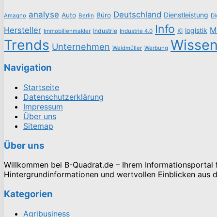
analyse
Deutschland
Dienstleistung
Auto
Büro
Amagno
Berlin
Di
Info
Hersteller
M
logistik
Industrie
KI
Immobilienmakler
Industrie 4.0
Trends
Wisse
Unternehmen
Weidmüller
Werbung
Navigation
Startseite
Datenschutzerklärung
Impressum
Über uns
Sitemap
Über uns
Willkommen bei B-Quadrat.de – Ihrem Informationsportal fü
Hintergrundinformationen und wertvollen Einblicken aus de
Kategorien
Agribusiness