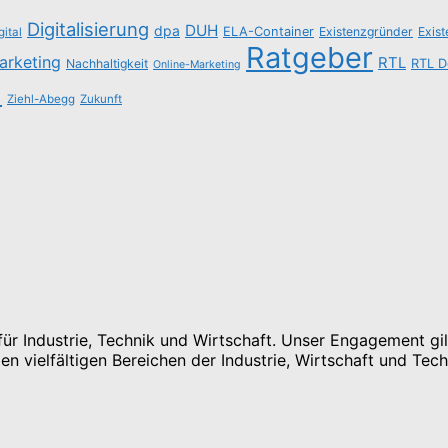
Digitalisierung
DUH
dpa
ELA-Container
Existenzgründer
Exis
gital
Ratgeber
arketing
RTL
Nachhaltigkeit
RTL D
Online-Marketing
n
Ziehl-Abegg
Zukunft
r Industrie, Technik und Wirtschaft. Unser Engagement gilt
n vielfältigen Bereichen der Industrie, Wirtschaft und Tech