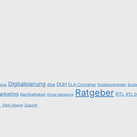
Digitalisierung
DUH
dpa
ELA-Container
Existenzgründer
Exis
gital
Ratgeber
arketing
RTL
Nachhaltigkeit
RTL D
Online-Marketing
n
Ziehl-Abegg
Zukunft