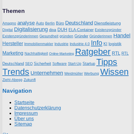
Themen
analyse
Deutschland
Dienstleistung
Auto
Büro
Amagno
Berlin
Digitalisierung
DUH
dpa
ELA-Container
Existenzgründer
Digital
Handel
Gründer
Existenzgründerinnen
gründen
Gründerinnen
Gesundheit
Info
Hersteller
logistik
KI
Industrie
Immobilienmakler
Industrie 4.0
Ratgeber
Marketing
RTL
RTL
Nachhaltigkeit
Online-Marketing
Tipps
Deutschland
Sicherheit
Startup
SEO
Start-Up
Software
Trends
Wissen
Unternehmen
Weidmüller
Werbung
Ziehl-Abegg
Zukunft
Navigation
Startseite
Datenschutzerklärung
Impressum
Über uns
Sitemap