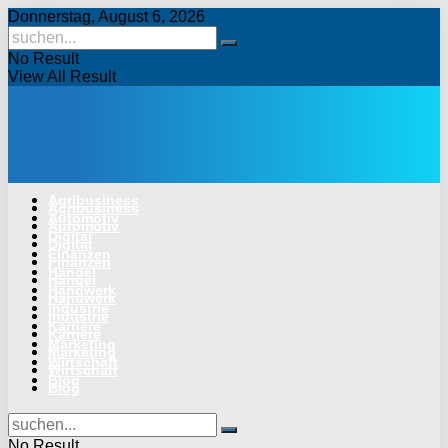
Donnerstag, August 6, 2026
No Result
View All Result
Agribusiness
Agribusiness
Automotiv
Automotiv
Digital
Digital
Finanzen
Finanzen
Handel
Handel
Handwerk
Handwerk
Industrie
Industrie
Karriere
Karriere
Marketing
Marketing
Wirtschaft
Wirtschaft
Blog
Blog
No Result