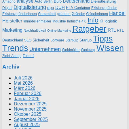
analyse
Deutschland
Dienstleistung
Auto
Büro
Amagno
Berlin
Digitalisierung
DUH
dpa
ELA-Container
Existenzgründer
Digital
Handel
Gründer
Existenzgründerinnen
gründen
Gründerinnen
Gesundheit
Info
Hersteller
logistik
KI
Industrie
Immobilienmakler
Industrie 4.0
Ratgeber
Marketing
RTL
RTL
Nachhaltigkeit
Online-Marketing
Tipps
Deutschland
Sicherheit
Startup
SEO
Start-Up
Software
Trends
Wissen
Unternehmen
Weidmüller
Werbung
Ziehl-Abegg
Zukunft
Archiv
Juli 2026
Mai 2026
März 2026
Februar 2026
Januar 2026
Dezember 2025
November 2025
Oktober 2025
September 2025
August 2025