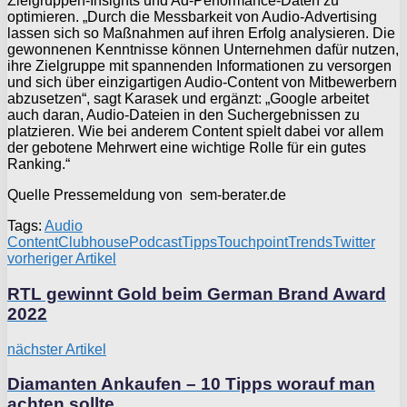
Zielgruppen-Insights und Ad-Performance-Daten zu
optimieren. „Durch die Messbarkeit von Audio-Advertising
lassen sich so Maßnahmen auf ihren Erfolg analysieren. Die
gewonnenen Kenntnisse können Unternehmen dafür nutzen,
ihre Zielgruppe mit spannenden Informationen zu versorgen
und sich über einzigartigen Audio-Content von Mitbewerbern
abzusetzen“, sagt Karasek und ergänzt: „Google arbeitet
auch daran, Audio-Dateien in den Suchergebnissen zu
platzieren. Wie bei anderem Content spielt dabei vor allem
der gebotene Mehrwert eine wichtige Rolle für ein gutes
Ranking.“
Quelle Pressemeldung von sem-berater.de
Tags:
Audio
Content
Clubhouse
Podcast
Tipps
Touchpoint
Trends
Twitter
vorheriger Artikel
RTL gewinnt Gold beim German Brand Award
2022
nächster Artikel
Diamanten Ankaufen – 10 Tipps worauf man
achten sollte