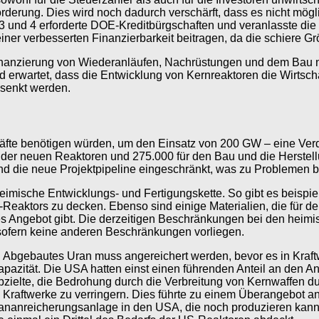
rderung. Dies wird noch dadurch verschärft, dass es nicht mögli
 3 und 4 erforderte DOE-Kreditbürgschaften und veranlasste di
er verbesserten Finanzierbarkeit beitragen, da die schiere Gr
inanzierung von Wiederanläufen, Nachrüstungen und dem Bau ne
erwartet, dass die Entwicklung von Kernreaktoren die Wirtscha
esenkt werden.
äfte benötigen würden, um den Einsatz von 200 GW – eine Verdr
b der neuen Reaktoren und 275.000 für den Bau und die Herstell
nd die neue Projektpipeline eingeschränkt, was zu Problemen bei
eimische Entwicklungs- und Fertigungskette. So gibt es beisp
ktors zu decken. Ebenso sind einige Materialien, die für den
ches Angebot gibt. Die derzeitigen Beschränkungen bei den heim
 sofern keine anderen Beschränkungen vorliegen.
t. Abgebautes Uran muss angereichert werden, bevor es in Kraf
pazität. Die USA hatten einst einen führenden Anteil an den 
zielte, die Bedrohung durch die Verbreitung von Kernwaffen 
e Kraftwerke zu verringern. Dies führte zu einem Überangebot 
rananreicherungsanlage in den USA, die noch produzieren kann,