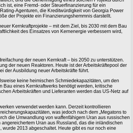
ch ist, eine Fremd- oder Steuerfinanzierung für ein
e Rating-Agenturen, die Kreditwürdigkeit von Georgia Power
öße der Projekte ein Finanzierungshemmnis darstellt.
uer Kernkraftprojekte – mit dem Ziel, bis 2030 mit dem Bau
ftlichkeit des Einsatzes von Kernenergie verbessern wird,
eifachung der neuen Kernkraft – bis 2050 zu unterstützen.
ung der neuen Reaktoren. Heute ist der Arbeitskräftepool der
 der Ausbildung neuer Arbeitskräfte führt.
ielsweise keine heimischen Schmiedekapazitäten, um den
 Bau eines Kernkraftwerks benötigt werden, kritische
ischen Arbeitskräften und Lieferanten werden das US-Netz auf
twerken verwendet werden kann. Derzeit kontrollieren
Anreicherungskapazitäten, was jedoch nach dem „Megatons to
durch die Umwandlung von waffenfähigem Uran aus russischen
an angereichertem Uran aus Russland, das die inländischen
 wurde 2013 abgeschaltet. Heute gibt es nur noch eine