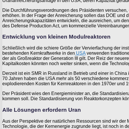
Urananreicherungsanlage in den USA, deren Kapazität gerade 
Die Durchführungsverordnungen des Präsidenten versuchen, di
erhöhen. In der Frage der Anreicherung sollen das DOE und
Anreicherungskapazitäten entwickeln, die ausreichen, um den
des Defense Production Act, um kommerzielle Vereinbarungen m
Entwicklung von kleinen Modulreaktoren
Schließlich wird die schiere Größe der Vervierfachung der ins
bestehenden Kernkraftwerke in den
USA
verwenden traditione
der als Großreaktor der Generation III gilt. Der Reiz der neuer
Kapitalkosten könnten noch weiter sinken, wenn die Technolog
Derzeit ist ein SMR in Russland in Betrieb und einer in Chin
70 Jahren haben die USA mehr als 50 verschiedene kommerzie
explodierenden Kosten für Kernreaktoren in den 1970er und 1
Der Präsident wies den Energieminister an, die Standardisie
kommen soll. Die Standardisierung von Reaktorkonzepten kön
Alle Lösungen erfordern Uran
Aus der Perspektive der natürlichen Ressourcen sind wir der 
Technologie, die der Kernenergie zugrunde liegt, ist noch in de