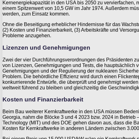
Kernenergiekapazität in den USA bis 2050 zu vervierfachen,
einem Spitzenwert von 10,5 GW im Jahr 1974. Außerdem müsste
werden, zum Einsatz kommen.
Ohne die Beseitigung erheblicher Hindernisse für das Wachstu
(2) Kosten und Finanzierbarkeit, (3) Arbeitskräfte und Vers
Probleme anzugehen.
Lizenzen und Genehmigungen
Zwei der vier Durchführungsverordnungen des Präsidenten zur
von Lizenzen, Genehmigungen und Tests, die hauptsächlich v
Genehmigungen und der Regulierung der nuklearen Sicherheit
Problem. Die behördliche Effizienz wird durch einen Flicken
konkurrierende Entwürfe, die überprüft und genehmigt werden 
weltweit führend zu bleiben und gleichzeitig die Geschwindig
Kosten und Finanzierbarkeit
Beim Bau weiterer Kernkraftwerke in den USA müssen Bedenken
Georgia, nahm die Blöcke 3 und 4 2023 bzw. 2024 in Betrieb 
Technology (MIT) und des DOE gehen davon aus, dass die Bau
Kosten für Kernkraftwerke in anderen Ländern zwischen 3.0
Bei einem Preis von 15.000 USD/kW wäre ein Kernkraftwerk sow