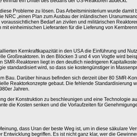
einmal ein Drittel des Bedarfs der US-Reaktoren abdeckt.
ese Probleme zu lösen. Das Arbeitsministerium wurde damit bea
 die NRC „einen Plan zum Ausbau der inländischen Uranumwand
 voraussichtlichen Bedarf an zivilen und militärischen Reakto
it einheimischen Lieferanten für die Lieferung von Kernbrenns
tallierten Kernkraftkapazität in den USA die Einführung und Nu
lle Großreaktoren. In den Blöcken 3 und 4 von Vogtle wird be
en SMR-Reaktoren liegt in den deutlich niedrigeren Kapitalkosten
ie standardisiert wird, so dass sie kostengünstiger in Massenp
a im Bau. Darüber hinaus befinden sich derzeit über 80 SMR-Ko
lle Reaktorkonzepte gebaut. Die fehlende Standardisierung wa
980er Jahren.
rung der Konstruktion zu beschleunigen und eine Technologie a
nte die Kosten senken und die Vorlaufzeiten für Genehmigunge
Meinung, dass Uran der beste Weg ist, um in diese säkulare Ver
r Entwicklung begriffen. Es ist nicht ganz klar, wer die Gewinne