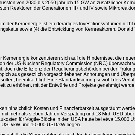
 müssten von 2030 bis 2050 jährlich 15 GW an zusätzlicher Ke
n Reaktoren der Generationen III+ und IV sowie Mikroreaktore
m der Kernenergie ist ein derartiges Investitionsvolumen nich
orgungskette sowie (4) die Entwicklung von Kernreaktoren. Don
 Kernenergie konzentrieren sich auf die Hindernisse, die neue
on der US-Nuclear Regulatory Commission (NRC) überwacht werd
, doch die Effizienz der Regulierungsbehörden bei der Prüfu
teppich aus gesetzlich vorgeschriebenen Anhörungen und Überpr
sollen, beeinträchtigt. Eine Standardisierung sowohl des Verf
keit zu erhöhen, mit der Entwürfe und Projekte genehmigt werde
 hinsichtlich Kosten und Finanzierbarkeit ausgeräumt werden.
– mit mehr als sieben Jahren Verspätung und 18 Mrd. USD über
kosten für Vogtle-Blöcke in den USA heute bei etwa 15.000 U
00 USD/kW und 10.000 USD/kW liegen.
ohl für die Steuerzahler als auch für die Investoren unwirtsc