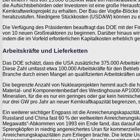
die Aufsichtsbehörden oder Investoren ist eine große Herausfo
Kernkraftwerksprojekt zu erhalten. Der Bau der Vogtle-Blöcke
herabzustufen. Niedrigere Stückkosten (USD/kW) können zu ein
Die Verfügung des Präsidenten beauftragt das DOE mit der F
von 10 neuen Großreaktoren zu beginnen. Darüber hinaus wird 
indem die im Vorfeld erforderlichen Kapitalkosten erheblich g
Arbeitskräfte und Lieferketten
Das DOE schätzt, dass die USA zusätzliche 375.000 Arbeitskr
Diese Zahl umfasst etwa 100.000 Arbeitskräfte für den Betrie
Branche durch einen Mangel an qualifizierten Arbeitskräften u
Die begrenzte Anzahl von Nuklearprojekten hemmt auch die h
Material- und Komponentenbedarf des Westinghouse AP1000-Rea
Mineralien, für die es nur ein geringes oder gar kein heimis
nur drei GW pro Jahr an neuer Kernkraftkapazität begrenzen,
Ein weiterer wichtiger Engpass ist die Anreicherungskapazitä
Russland und China fast 60 % der weltweiten Anreicherungska
Megawatts“-Abkommen von 1993 ein Ende fand, das darauf ab
Sprengköpfen in niedrig angereichertes Uran für kommerziell
Anreicherungskapazitäten zum Erliegen brachte. Die letzte U