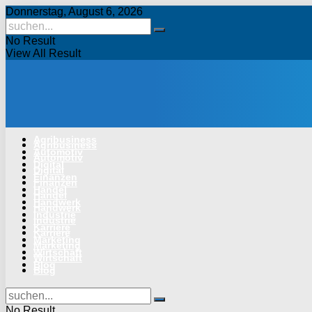
Donnerstag, August 6, 2026
No Result
View All Result
Agribusiness
Agribusiness
Automotiv
Automotiv
Digital
Digital
Finanzen
Finanzen
Handel
Handel
Handwerk
Handwerk
Industrie
Industrie
Karriere
Karriere
Marketing
Marketing
Wirtschaft
Wirtschaft
Blog
Blog
No Result