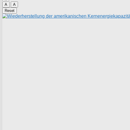
A
A
Reset