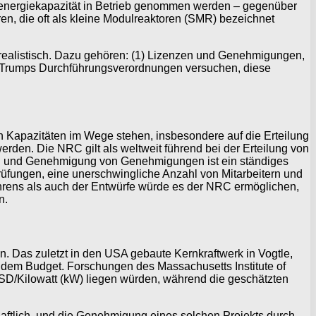
rnenergiekapazität in Betrieb genommen werden – gegenüber
n, die oft als kleine Modulreaktoren (SMR) bezeichnet
t realistisch. Dazu gehören: (1) Lizenzen und Genehmigungen,
ald Trumps Durchführungsverordnungen versuchen, diese
n Kapazitäten im Wege stehen, insbesondere auf die Erteilung
en. Die NRC gilt als weltweit führend bei der Erteilung von
ng und Genehmigung von Genehmigungen ist ein ständiges
üfungen, eine unerschwingliche Anzahl von Mitarbeitern und
ahrens als auch der Entwürfe würde es der NRC ermöglichen,
n.
 Das zuletzt in den USA gebaute Kernkraftwerk in Vogtle,
 dem Budget. Forschungen des Massachusetts Institute of
SD/Kilowatt (kW) liegen würden, während die geschätzten
haftlich, und die Genehmigung eines solchen Projekts durch