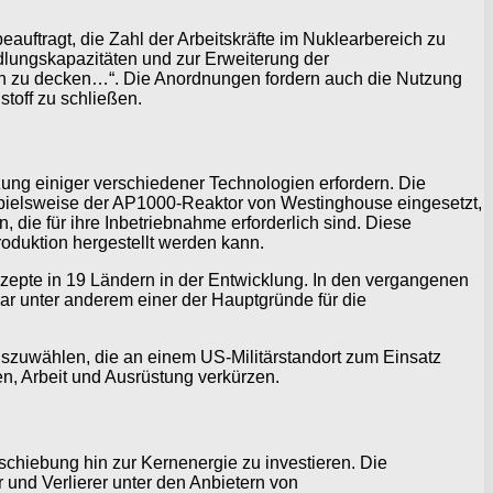
uftragt, die Zahl der Arbeitskräfte im Nuklearbereich zu
lungskapazitäten und zur Erweiterung der
ren zu decken…“. Die Anordnungen fordern auch die Nutzung
toff zu schließen.
tzung einiger verschiedener Technologien erfordern. Die
ispielsweise der AP1000-Reaktor von Westinghouse eingesetzt,
, die für ihre Inbetriebnahme erforderlich sind. Diese
roduktion hergestellt werden kann.
nzepte in 19 Ländern in der Entwicklung. In den vergangenen
r unter anderem einer der Hauptgründe für die
uszuwählen, die an einem US-Militärstandort zum Einsatz
n, Arbeit und Ausrüstung verkürzen.
schiebung hin zur Kernenergie zu investieren. Die
r und Verlierer unter den Anbietern von