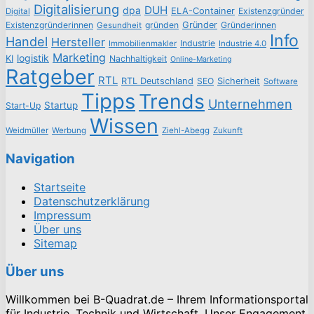
Digitalisierung
DUH
dpa
ELA-Container
Existenzgründer
Digital
Existenzgründerinnen
gründen
Gründer
Gründerinnen
Gesundheit
Info
Handel
Hersteller
Industrie
Immobilienmakler
Industrie 4.0
Marketing
logistik
KI
Nachhaltigkeit
Online-Marketing
Ratgeber
RTL
RTL Deutschland
SEO
Sicherheit
Software
Tipps
Trends
Unternehmen
Startup
Start-Up
Wissen
Weidmüller
Werbung
Ziehl-Abegg
Zukunft
Navigation
Startseite
Datenschutzerklärung
Impressum
Über uns
Sitemap
Über uns
Willkommen bei B-Quadrat.de – Ihrem Informationsportal
für Industrie, Technik und Wirtschaft. Unser Engagement