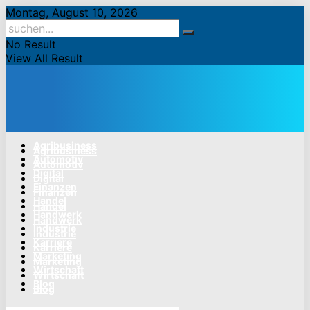
Montag, August 10, 2026
No Result
View All Result
Agribusiness
Agribusiness
Automotiv
Automotiv
Digital
Digital
Finanzen
Finanzen
Handel
Handel
Handwerk
Handwerk
Industrie
Industrie
Karriere
Karriere
Marketing
Marketing
Wirtschaft
Wirtschaft
Blog
Blog