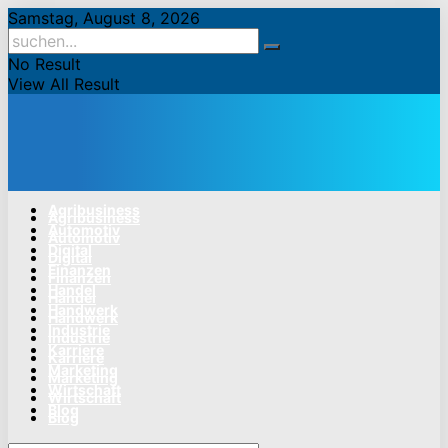
Samstag, August 8, 2026
No Result
View All Result
Agribusiness
Agribusiness
Automotiv
Automotiv
Digital
Digital
Finanzen
Finanzen
Handel
Handel
Handwerk
Handwerk
Industrie
Industrie
Karriere
Karriere
Marketing
Marketing
Wirtschaft
Wirtschaft
Blog
Blog