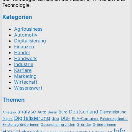
Technologie.
Kategorien
Agribusiness
Automotiv
Digitalisierung
Finanzen
Handel
Handwerk
Industrie
Karriere
Marketing
Wirtschaft
Wissenswert
Themen
analyse
Deutschland
Dienstleistung
Auto
Büro
Amagno
Berlin
Digitalisierung
DUH
dpa
ELA-Container
Existenzgründer
Digital
Existenzgründerinnen
gründen
Gründer
Gründerinnen
Gesundheit
Info
Handel
Hersteller