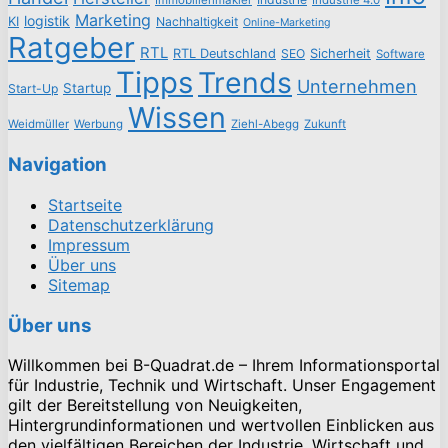
Marketing
logistik
KI
Nachhaltigkeit
Online-Marketing
Ratgeber
RTL
RTL Deutschland
SEO
Sicherheit
Software
Tipps
Trends
Unternehmen
Startup
Start-Up
Wissen
Weidmüller
Werbung
Ziehl-Abegg
Zukunft
Navigation
Startseite
Datenschutzerklärung
Impressum
Über uns
Sitemap
Über uns
Willkommen bei B-Quadrat.de – Ihrem Informationsportal
für Industrie, Technik und Wirtschaft. Unser Engagement
gilt der Bereitstellung von Neuigkeiten,
Hintergrundinformationen und wertvollen Einblicken aus
den vielfältigen Bereichen der Industrie, Wirtschaft und