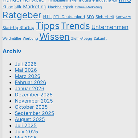
Industrie
Immobilienmakler
Industrie 4.0
Marketing
logistik
KI
Nachhaltigkeit
Online-Marketing
Ratgeber
RTL
RTL Deutschland
SEO
Sicherheit
Software
Tipps
Trends
Unternehmen
Startup
Start-Up
Wissen
Weidmüller
Werbung
Ziehl-Abegg
Zukunft
Archiv
Juli 2026
Mai 2026
März 2026
Februar 2026
Januar 2026
Dezember 2025
November 2025
Oktober 2025
September 2025
August 2025
Juli 2025
Juni 2025
Mai 2025