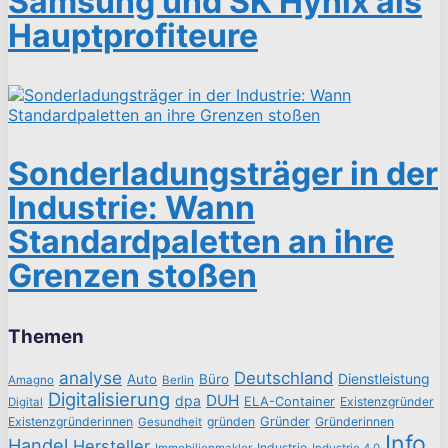
Samsung und SK Hynix als
Hauptprofiteure
Sonderladungsträger in der
Industrie: Wann
Standardpaletten an ihre
Grenzen stoßen
Themen
analyse
Deutschland
Dienstleistung
Auto
Büro
Amagno
Berlin
Digitalisierung
DUH
dpa
ELA-Container
Existenzgründer
Digital
Existenzgründerinnen
gründen
Gründer
Gründerinnen
Gesundheit
Info
Handel
Hersteller
Industrie
Immobilienmakler
Industrie 4.0