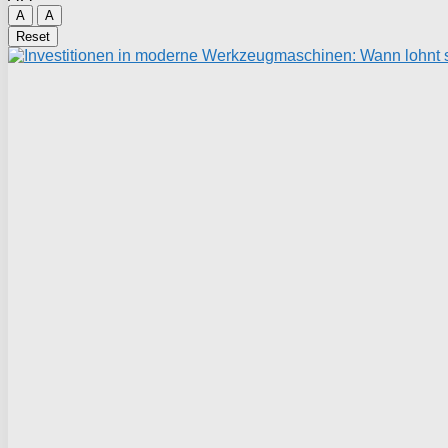
A
A
Reset