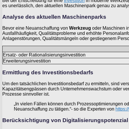
Bei der Entscheidung für eine
Investition
in moderne Werkzeugm
es unerlässlich, den aktuellen Maschinenpark genau zu analysi
Analyse des aktuellen Maschinenparks
Bevor eine Neuanschaffung von
Werkzeug
oder Maschinen in
Ausfallhäufigkeit, Qualitätsprobleme und erhöhte Personalanfo
Anlagenstörungen, Qualitätsmängeln oder gestiegenem Person
Ersatz- oder Rationalisierungsinvestition
Erweiterungsinvestition
Ermittlung des Investitionsbedarfs
Um den tatsächlichen Investitionsbedarf zu ermitteln, sind ve
Kapazitätsengpässen durch Unternehmenswachstum oder verän
Prozesse sinnvoller ist.
„In vielen Fällen können durch Prozessoptimierungen od
Neuanschaffung zu tätigen.“- so die Experten von
https:
Berücksichtigung von Digitalisierungspotenzial