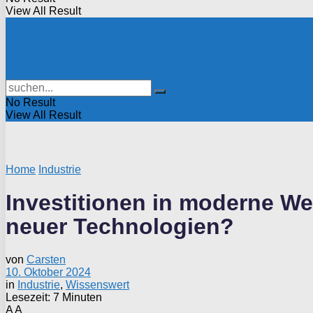
View All Result
No Result
View All Result
Home
Industrie
Investitionen in moderne W
neuer Technologien?
von
Carsten
10. Oktober 2024
in
Industrie
,
Wissenswert
Lesezeit: 7 Minuten
A
A