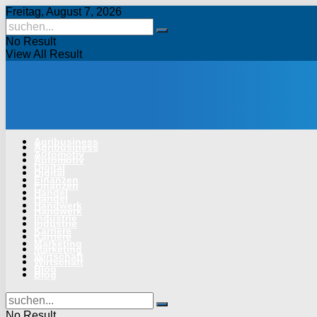
Freitag, August 7, 2026
No Result
View All Result
Agribusiness
Agribusiness
Automotiv
Automotiv
Digital
Digital
Finanzen
Finanzen
Handel
Handel
Handwerk
Handwerk
Industrie
Industrie
Karriere
Karriere
Marketing
Marketing
Wirtschaft
Wirtschaft
Blog
Blog
No Result