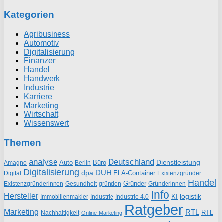
Kategorien
Agribusiness
Automotiv
Digitalisierung
Finanzen
Handel
Handwerk
Industrie
Karriere
Marketing
Wirtschaft
Wissenswert
Themen
analyse
Deutschland
Dienstleistung
Auto
Büro
Amagno
Berlin
Digitalisierung
DUH
dpa
ELA-Container
Existenzgründer
Digital
Handel
Gründer
Existenzgründerinnen
gründen
Gründerinnen
Gesundheit
Info
Hersteller
logistik
KI
Industrie
Immobilienmakler
Industrie 4.0
Ratgeber
Marketing
RTL
RTL
Nachhaltigkeit
Online-Marketing