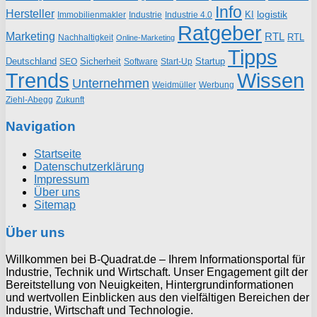
Info
Hersteller
logistik
KI
Industrie
Immobilienmakler
Industrie 4.0
Ratgeber
Marketing
RTL
RTL
Nachhaltigkeit
Online-Marketing
Tipps
Deutschland
Sicherheit
Startup
SEO
Start-Up
Software
Trends
Wissen
Unternehmen
Weidmüller
Werbung
Ziehl-Abegg
Zukunft
Navigation
Startseite
Datenschutzerklärung
Impressum
Über uns
Sitemap
Über uns
Willkommen bei B-Quadrat.de – Ihrem Informationsportal für
Industrie, Technik und Wirtschaft. Unser Engagement gilt der
Bereitstellung von Neuigkeiten, Hintergrundinformationen
und wertvollen Einblicken aus den vielfältigen Bereichen der
Industrie, Wirtschaft und Technologie.