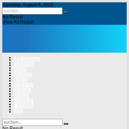
Samstag, August 8, 2026
No Result
View All Result
Agribusiness
Agribusiness
Automotiv
Automotiv
Digital
Digital
Finanzen
Finanzen
Handel
Handel
Handwerk
Handwerk
Industrie
Industrie
Karriere
Karriere
Marketing
Marketing
Wirtschaft
Wirtschaft
Blog
Blog
No Result