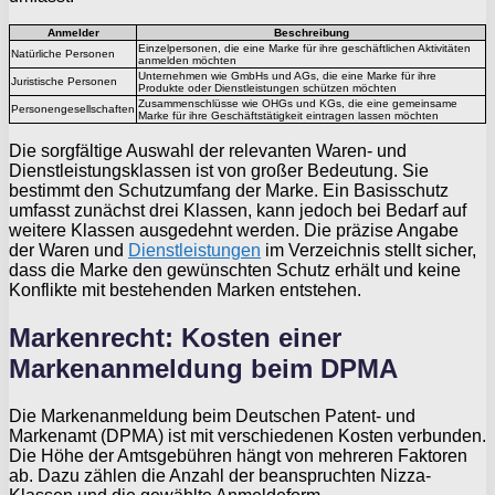
Anmelder
Beschreibung
Einzelpersonen, die eine Marke für ihre geschäftlichen Aktivitäten
Natürliche Personen
anmelden möchten
Unternehmen wie GmbHs und AGs, die eine Marke für ihre
Juristische Personen
Produkte oder Dienstleistungen schützen möchten
Zusammenschlüsse wie OHGs und KGs, die eine gemeinsame
Personengesellschaften
Marke für ihre Geschäftstätigkeit eintragen lassen möchten
Die sorgfältige Auswahl der relevanten Waren- und
Dienstleistungsklassen ist von großer Bedeutung. Sie
bestimmt den Schutzumfang der Marke. Ein Basisschutz
umfasst zunächst drei Klassen, kann jedoch bei Bedarf auf
weitere Klassen ausgedehnt werden. Die präzise Angabe
der Waren und
Dienstleistungen
im Verzeichnis stellt sicher,
dass die Marke den gewünschten Schutz erhält und keine
Konflikte mit bestehenden Marken entstehen.
Markenrecht: Kosten einer
Markenanmeldung beim DPMA
Die Markenanmeldung beim Deutschen Patent- und
Markenamt (DPMA) ist mit verschiedenen Kosten verbunden.
Die Höhe der Amtsgebühren hängt von mehreren Faktoren
ab. Dazu zählen die Anzahl der beanspruchten Nizza-