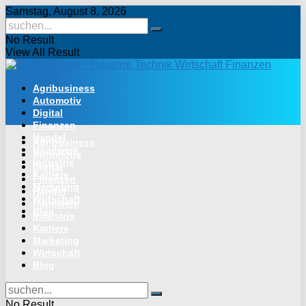
Samstag, August 8, 2026
No Result
View All Result
Agribusiness
Automotiv
Digital
Finanzen
Handel
Agribusiness
Handwerk
Automotiv
Industrie
Digital
Karriere
Finanzen
Marketing
Handel
Wirtschaft
Handwerk
Blog
Industrie
Karriere
Marketing
Wirtschaft
Blog
No Result