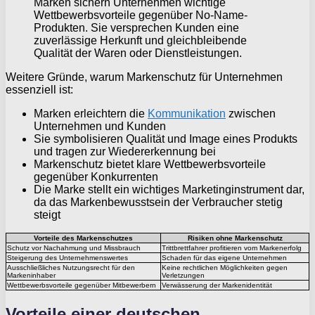
Marken sichern Unternehmen wichtige
Wettbewerbsvorteile gegenüber No-Name-
Produkten. Sie versprechen Kunden eine
zuverlässige Herkunft und gleichbleibende
Qualität der Waren oder Dienstleistungen.
Weitere Gründe, warum Markenschutz für Unternehmen
essenziell ist:
Marken erleichtern die
Kommunikation
zwischen
Unternehmen und Kunden
Sie symbolisieren Qualität und Image eines Produkts
und tragen zur Wiedererkennung bei
Markenschutz bietet klare Wettbewerbsvorteile
gegenüber Konkurrenten
Die Marke stellt ein wichtiges Marketinginstrument dar,
da das Markenbewusstsein der Verbraucher stetig
steigt
Vorteile des Markenschutzes
Risiken ohne Markenschutz
Schutz vor Nachahmung und Missbrauch
Trittbrettfahrer profitieren vom Markenerfolg
Steigerung des Unternehmenswertes
Schaden für das eigene Unternehmen
Ausschließliches Nutzungsrecht für den
Keine rechtlichen Möglichkeiten gegen
Markeninhaber
Verletzungen
Wettbewerbsvorteile gegenüber Mitbewerbern
Verwässerung der Markenidentität
Vorteile einer deutschen