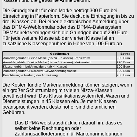
Klassen und die gewählte Anmeldeform.
Die Grundgebühr für eine Marke beträgt 300 Euro bei
Einreichung in Papierform. Sie deckt die Eintragung in bis zu
drei Klassen ab. Bei einer elektronischen Anmeldung über
das DPMA-Webformular oder das DPMA-Datensystem
DPMAdirekt verringert sich die Grundgebühr auf 290 Euro.
Für jede weitere Klasse ab der vierten Klasse fallen
zusätzliche Klassengebühren in Höhe von 100 Euro an.
Gebührenart
Betrag
Anmeldegebühr für eine Marke (bis zu 3 Klassen), Papierform
300 Euro
Anmeldegebühr für eine Marke (bis zu 3 Klassen), elektronisch
290 Euro
Klassengebühr bei Anmeldung (ab 4. Klasse)
100 Euro
Anmeldegebühr für Kollektiv-/Gewährleistungsmarke
900 Euro
Beschleunigte Prüfung der Anmeldung
200 Euro
Die Kosten für die Markenanmeldung können steigen, wenn
ein großer Schutzumfang mit vielen Nizza-Klassen
gewünscht wird. Das Klassifikationssystem teilt Waren und
Dienstleistungen in 45 Klassen ein. Je mehr Klassen
beansprucht werden, desto höher sind die amtlichen
Gebühren.
Das DPMA weist ausdrücklich darauf hin, dass es
selbst keine Rechnungen oder
Zahlungsaufforderungen für Markenanmeldungen