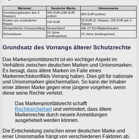
Merkmal
Deutsche Marke
Unionsmarke
Anmeldungskosten (bis 3
300 EUR (290 EUR
850 EUR (online)
Klassen)
online)
Kosten pro zusätzlicher
50 EUR (2. Klasse), 150 EUR (ab 3.
100 EUR
Klasse
Klasse)
Geografischer Schutzumfang
Deutschland
Alle 27 EU-Mitgliedstaaten
10 Jahre
Schutzdauer
10 Jahre (verlängerbar)
(verlängerbar)
Grundsatz des Vorrangs älterer Schutzrechte
Das Markenprioritätsrecht ist ein wichtiger Aspekt im
Verhältnis zwischen deutschen Marken und Unionsmarken.
Es besagt, dass ältere Marken im Falle eines
Markenrechtskonflikts Vorrang haben. Dies gilt für nationale
und Unionsmarken gleichermaßen. So kann der Inhaber
einer älteren Marke gegen eine jüngere vorgehen, wenn
diese seine Rechte verletzt.
Das Markenprioritätsrecht schafft
Rechtssicherheit
und verhindert, dass ältere
Markenrechte durch neuere Anmeldungen
ausgehebelt werden können.
Die Entscheidung zwischen einer deutschen Marke und
einer Unionsmarke hängt von verschiedenen Faktoren ab.