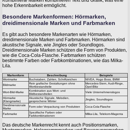
Kombinierte Marken kombinieren Text und Grafik, was eine
hohe Erkennbarkeit ermöglicht.
Besondere Markenformen: Hörmarken,
dreidimensionale Marken und Farbmarken
Es gibt auch besondere Markenarten wie Hörmarken,
dreidimensionale Marken und Farbmarken. Hörmarken sind
akustische Signale, wie Jingles oder Soundlogos.
Dreidimensionale Marken schützen die Form von Produkten,
wie die Coca-Cola-Flasche. Farbmarken schützen
bestimmte Farben oder Farbkombinationen, wie das Milka-
Lila.
Markenform
Beschreibung
Beispiele
Wortmarke
Buchstaben, Zahlen, Schriftzeichen
NIVEA, Hugo Boss, BMW
Rein grafische Gestaltungen ohne
Mercedes-Stern, Audi-Ringe,
Bildmarke
Wortbestandteile
Opel-Blitz
Kombination aus Wort- und
Wort-Bild-Marke
Viele Unternehmenslogos
Bildbestandteilen
Hörmarke
Akustische Signale, Melodien,
Jingles, Soundlogos
(Klangmarke)
gesprochene Wörter
Dreidimensionale
Form oder Verpackung von Produkten
Coca-Cola-Flasche
Marke
Spezifische Farben oder
Farbmarke
Milka-Lila, Telekom-Magenta
Farbkombinationen
Das deutsche Markenrecht kennt auch Positionsmarken,