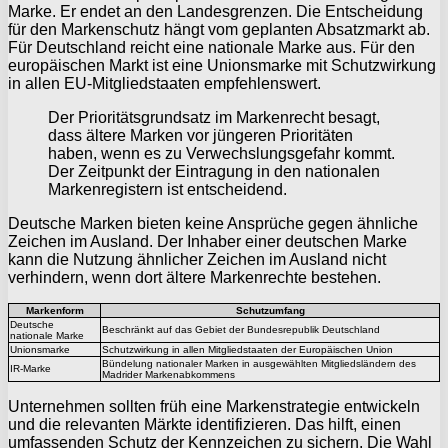
Marke. Er endet an den Landesgrenzen. Die Entscheidung
für den Markenschutz hängt vom geplanten Absatzmarkt ab.
Für Deutschland reicht eine nationale Marke aus. Für den
europäischen Markt ist eine Unionsmarke mit Schutzwirkung
in allen EU-Mitgliedstaaten empfehlenswert.
Der Prioritätsgrundsatz im Markenrecht besagt,
dass ältere Marken vor jüngeren Prioritäten
haben, wenn es zu Verwechslungsgefahr kommt.
Der Zeitpunkt der Eintragung in den nationalen
Markenregistern ist entscheidend.
Deutsche Marken bieten keine Ansprüche gegen ähnliche
Zeichen im Ausland. Der Inhaber einer deutschen Marke
kann die Nutzung ähnlicher Zeichen im Ausland nicht
verhindern, wenn dort ältere Markenrechte bestehen.
Markenform
Schutzumfang
Deutsche
Beschränkt auf das Gebiet der Bundesrepublik Deutschland
nationale Marke
Unionsmarke
Schutzwirkung in allen Mitgliedstaaten der Europäischen Union
Bündelung nationaler Marken in ausgewählten Mitgliedsländern des
IR-Marke
Madrider Markenabkommens
Unternehmen sollten früh eine Markenstrategie entwickeln
und die relevanten Märkte identifizieren. Das hilft, einen
umfassenden Schutz der Kennzeichen zu sichern. Die Wahl