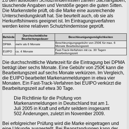
Zu den absoluten Schutzhindernissen zählen Sachangaben,
täuschende Angaben und Verstöße gegen die guten Sitten.
Die Markenstelle prüft, ob die Marke eine ausreichende
Unterscheidungskraft hat. Sie beurteilt auch, ob sie als
Herkunftshinweis geeignet ist. Im Eintragungsverfahren
werden keine relativen Schutzhindernisse geprüft.
Durchschnittliche
Behörde
Beschleunigungsmöglichkeiten
Bearbeitungsdauer
Beschleunigungsgebühr von 250€ für max. 6
DPMA
mehr als 6 Monate
Monate Bearbeitungszeit
Fast-Track-Verfahren mit ca. 30 Tagen
EUIPO
ca. 4 Monate
Bearbeitungszeit
Die durchschnittliche Wartezeit für die Eintragung bei DPMA
beträgt über sechs Monate. Eine Gebühr von 250€ kann die
Bearbeitungszeit auf sechs Monate verkürzen. Im Vergleich,
die EUIPO bearbeitet Markenanmeldungen in etwa vier
Monaten. Ein Fast-Track-Verfahren bei EUIPO verkürzt die
Bearbeitungszeit auf etwa 30 Tage.
Die Richtlinie für die Prüfung von
Markenanmeldungen in Deutschland trat am 1.
Juli 2005 in Kraft und erfuhr seitdem insgesamt
502 Änderungen, zuletzt im November 2009.
Bei erfolgreicher Prüfung wird die Marke eingetragen und
eine Urkunde ausgestellt. Bei Beanstandungen kann der