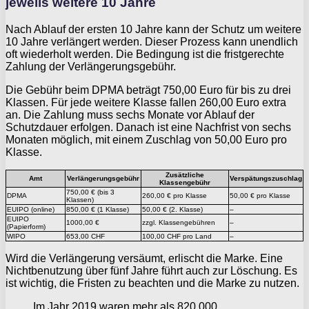
jeweils weitere 10 Jahre
Nach Ablauf der ersten 10 Jahre kann der Schutz um weitere
10 Jahre verlängert werden. Dieser Prozess kann unendlich
oft wiederholt werden. Die Bedingung ist die fristgerechte
Zahlung der Verlängerungsgebühr.
Die Gebühr beim DPMA beträgt 750,00 Euro für bis zu drei
Klassen. Für jede weitere Klasse fallen 260,00 Euro extra
an. Die Zahlung muss sechs Monate vor Ablauf der
Schutzdauer erfolgen. Danach ist eine Nachfrist von sechs
Monaten möglich, mit einem Zuschlag von 50,00 Euro pro
Klasse.
Zusätzliche
Amt
Verlängerungsgebühr
Verspätungszuschlag
Klassengebühr
750,00 € (bis 3
DPMA
260,00 € pro Klasse
50,00 € pro Klasse
Klassen)
EUIPO (online)
850,00 € (1 Klasse)
50,00 € (2. Klasse)
–
EUIPO
1000,00 €
zzgl. Klassengebühren
–
(Papierform)
WIPO
653,00 CHF
100,00 CHF pro Land
–
Wird die Verlängerung versäumt, erlischt die Marke. Eine
Nichtbenutzung über fünf Jahre führt auch zur Löschung. Es
ist wichtig, die Fristen zu beachten und die Marke zu nutzen.
Im Jahr 2019 waren mehr als 820.000