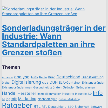
Sonderladungsträger in der
Industrie: Wann
Standardpaletten an ihre
Grenzen stoßen
Themen
analyse
Deutschland
Dienstleistung
Auto
Büro
Amagno
Berlin
Digitalisierung
DUH
dpa
ELA-Container
Existenzgründer
Digital
Existenzgründerinnen
gründen
Gründer
Gründerinnen
Gesundheit
Info
Handel
Hersteller
Industrie
Immobilienmakler
Industrie 4.0
Marketing
logistik
KI
Nachhaltigkeit
Online-Marketing
Ratgeber
RTL
RTL Deutschland
SEO
Sicherheit
Software