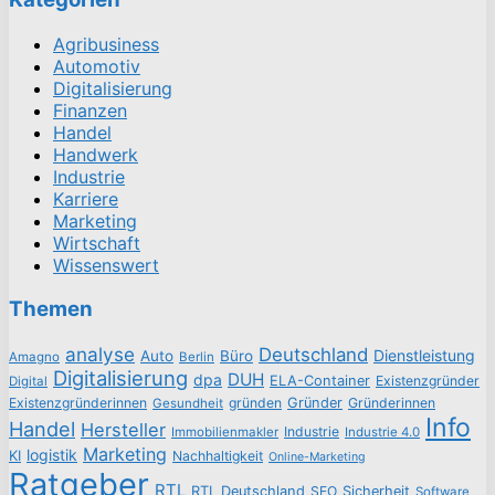
Agribusiness
Automotiv
Digitalisierung
Finanzen
Handel
Handwerk
Industrie
Karriere
Marketing
Wirtschaft
Wissenswert
Themen
analyse
Deutschland
Dienstleistung
Auto
Büro
Amagno
Berlin
Digitalisierung
DUH
dpa
ELA-Container
Existenzgründer
Digital
Existenzgründerinnen
gründen
Gründer
Gründerinnen
Gesundheit
Info
Handel
Hersteller
Industrie
Immobilienmakler
Industrie 4.0
Marketing
logistik
KI
Nachhaltigkeit
Online-Marketing
Ratgeber
RTL
RTL Deutschland
SEO
Sicherheit
Software