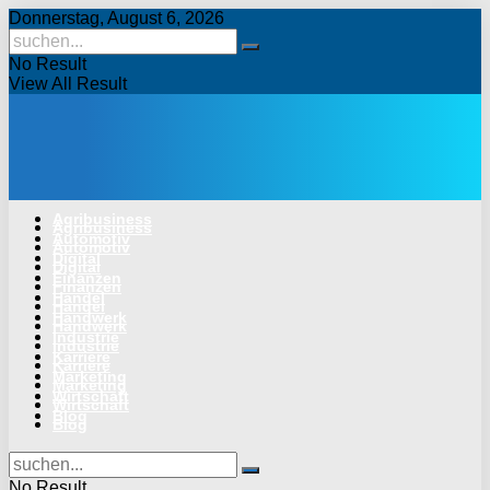
Donnerstag, August 6, 2026
No Result
View All Result
Agribusiness
Agribusiness
Automotiv
Automotiv
Digital
Digital
Finanzen
Finanzen
Handel
Handel
Handwerk
Handwerk
Industrie
Industrie
Karriere
Karriere
Marketing
Marketing
Wirtschaft
Wirtschaft
Blog
Blog
No Result