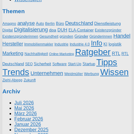
Themen
analyse
Deutschland
Dienstleistung
Auto
Büro
Amagno
Berlin
Digitalisierung
DUH
dpa
ELA-Container
Existenzgründer
Digital
Handel
Gründer
Existenzgründerinnen
gründen
Gründerinnen
Gesundheit
Info
Hersteller
logistik
KI
Industrie
Immobilienmakler
Industrie 4.0
Ratgeber
Marketing
RTL
RTL
Nachhaltigkeit
Online-Marketing
Tipps
Deutschland
Sicherheit
Startup
SEO
Start-Up
Software
Trends
Wissen
Unternehmen
Weidmüller
Werbung
Ziehl-Abegg
Zukunft
Archiv
Juli 2026
Mai 2026
März 2026
Februar 2026
Januar 2026
Dezember 2025