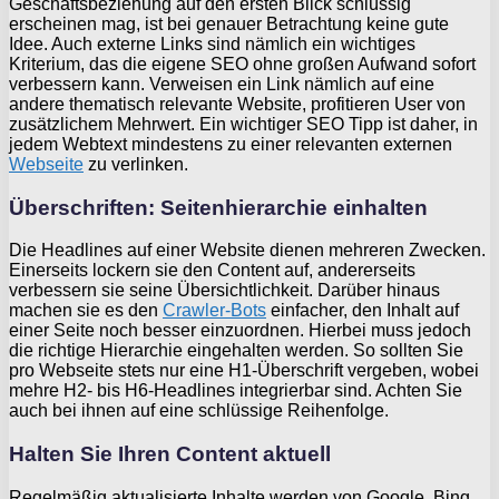
Geschäftsbeziehung auf den ersten Blick schlüssig
erscheinen mag, ist bei genauer Betrachtung keine gute
Idee. Auch externe Links sind nämlich ein wichtiges
Kriterium, das die eigene SEO ohne großen Aufwand sofort
verbessern kann. Verweisen ein Link nämlich auf eine
andere thematisch relevante Website, profitieren User von
zusätzlichem Mehrwert. Ein wichtiger SEO Tipp ist daher, in
jedem Webtext mindestens zu einer relevanten externen
Webseite
zu verlinken.
Überschriften: Seitenhierarchie einhalten
Die Headlines auf einer Website dienen mehreren Zwecken.
Einerseits lockern sie den Content auf, andererseits
verbessern sie seine Übersichtlichkeit. Darüber hinaus
machen sie es den
Crawler-Bots
einfacher, den Inhalt auf
einer Seite noch besser einzuordnen. Hierbei muss jedoch
die richtige Hierarchie eingehalten werden. So sollten Sie
pro Webseite stets nur eine H1-Überschrift vergeben, wobei
mehre H2- bis H6-Headlines integrierbar sind. Achten Sie
auch bei ihnen auf eine schlüssige Reihenfolge.
Halten Sie Ihren Content aktuell
Regelmäßig aktualisierte Inhalte werden von Google, Bing