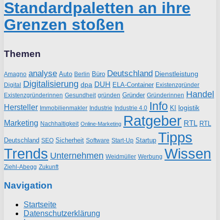
Standardpaletten an ihre
Grenzen stoßen
Themen
analyse
Deutschland
Dienstleistung
Auto
Büro
Amagno
Berlin
Digitalisierung
DUH
dpa
ELA-Container
Existenzgründer
Digital
Handel
Gründer
Existenzgründerinnen
gründen
Gründerinnen
Gesundheit
Info
Hersteller
logistik
KI
Industrie
Immobilienmakler
Industrie 4.0
Ratgeber
Marketing
RTL
RTL
Nachhaltigkeit
Online-Marketing
Tipps
Deutschland
Sicherheit
Startup
SEO
Start-Up
Software
Trends
Wissen
Unternehmen
Weidmüller
Werbung
Ziehl-Abegg
Zukunft
Navigation
Startseite
Datenschutzerklärung