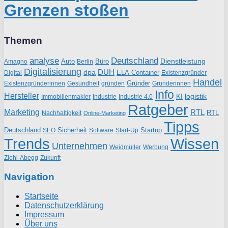
Grenzen stoßen
Themen
analyse
Deutschland
Dienstleistung
Auto
Büro
Amagno
Berlin
Digitalisierung
DUH
dpa
ELA-Container
Existenzgründer
Digital
Handel
Gründer
Existenzgründerinnen
gründen
Gründerinnen
Gesundheit
Info
Hersteller
logistik
KI
Industrie
Immobilienmakler
Industrie 4.0
Ratgeber
Marketing
RTL
RTL
Nachhaltigkeit
Online-Marketing
Tipps
Deutschland
Sicherheit
Startup
SEO
Start-Up
Software
Trends
Wissen
Unternehmen
Weidmüller
Werbung
Ziehl-Abegg
Zukunft
Navigation
Startseite
Datenschutzerklärung
Impressum
Über uns