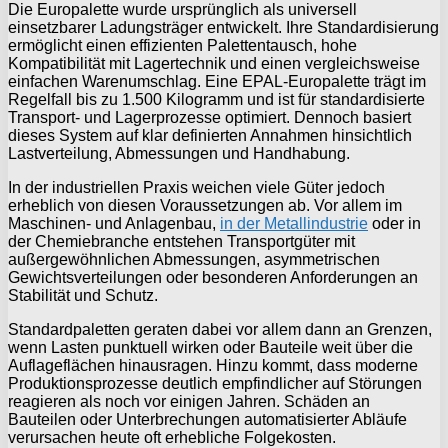
Die Europalette wurde ursprünglich als universell
einsetzbarer Ladungsträger entwickelt. Ihre Standardisierung
ermöglicht einen effizienten Palettentausch, hohe
Kompatibilität mit Lagertechnik und einen vergleichsweise
einfachen Warenumschlag. Eine EPAL-Europalette trägt im
Regelfall bis zu 1.500 Kilogramm und ist für standardisierte
Transport- und Lagerprozesse optimiert. Dennoch basiert
dieses System auf klar definierten Annahmen hinsichtlich
Lastverteilung, Abmessungen und Handhabung.
In der industriellen Praxis weichen viele Güter jedoch
erheblich von diesen Voraussetzungen ab. Vor allem im
Maschinen- und Anlagenbau,
in der Metallindustrie
oder in
der Chemiebranche entstehen Transportgüter mit
außergewöhnlichen Abmessungen, asymmetrischen
Gewichtsverteilungen oder besonderen Anforderungen an
Stabilität und Schutz.
Standardpaletten geraten dabei vor allem dann an Grenzen,
wenn Lasten punktuell wirken oder Bauteile weit über die
Auflageflächen hinausragen. Hinzu kommt, dass moderne
Produktionsprozesse deutlich empfindlicher auf Störungen
reagieren als noch vor einigen Jahren. Schäden an
Bauteilen oder Unterbrechungen automatisierter Abläufe
verursachen heute oft erhebliche Folgekosten.