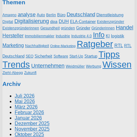
Themen
analyse
Deutschland
Dienstleistung
Auto
Büro
Amagno
Berlin
Digitalisierung
DUH
dpa
ELA-Container
Existenzgründer
Digital
Handel
Gründer
Existenzgründerinnen
gründen
Gründerinnen
Gesundheit
Info
Hersteller
logistik
KI
Industrie
Immobilienmakler
Industrie 4.0
Ratgeber
Marketing
RTL
RTL
Nachhaltigkeit
Online-Marketing
Tipps
Deutschland
Sicherheit
Startup
SEO
Start-Up
Software
Trends
Wissen
Unternehmen
Weidmüller
Werbung
Ziehl-Abegg
Zukunft
Archiv
Juli 2026
Mai 2026
März 2026
Februar 2026
Januar 2026
Dezember 2025
November 2025
Oktober 2025