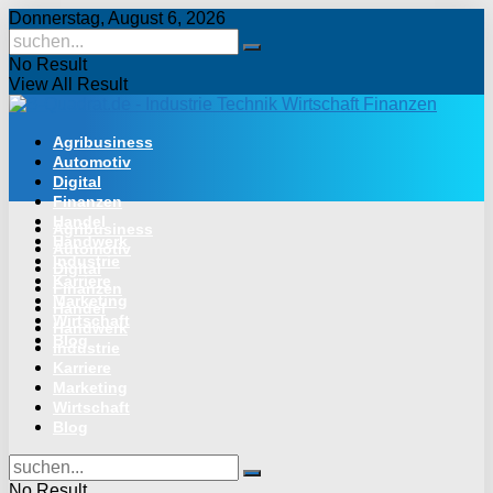
Donnerstag, August 6, 2026
No Result
View All Result
Agribusiness
Automotiv
Digital
Finanzen
Handel
Agribusiness
Handwerk
Automotiv
Industrie
Digital
Karriere
Finanzen
Marketing
Handel
Wirtschaft
Handwerk
Blog
Industrie
Karriere
Marketing
Wirtschaft
Blog
No Result