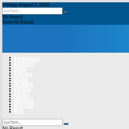
Freitag, August 7, 2026
No Result
View All Result
Agribusiness
Agribusiness
Automotiv
Automotiv
Digital
Digital
Finanzen
Finanzen
Handel
Handel
Handwerk
Handwerk
Industrie
Industrie
Karriere
Karriere
Marketing
Marketing
Wirtschaft
Wirtschaft
Blog
Blog
No Result