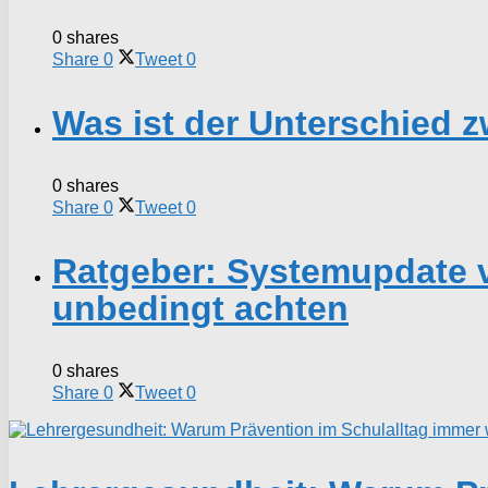
0 shares
Share
0
Tweet
0
Was ist der Unterschied
0 shares
Share
0
Tweet
0
Ratgeber: Systemupdate 
unbedingt achten
0 shares
Share
0
Tweet
0