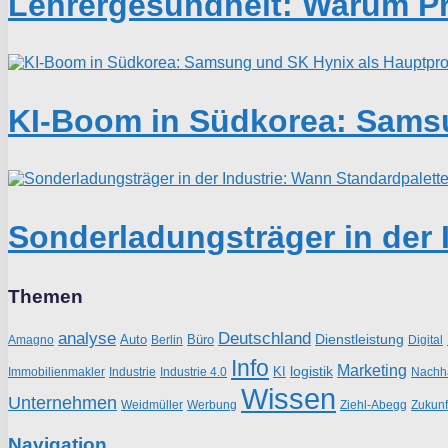
Lehrergesundheit: Warum Prä
KI-Boom in Südkorea: Samsu
Sonderladungsträger in der 
Themen
analyse
Deutschland
Dienstleistung
Auto
Büro
Amagno
Berlin
Digital
Info
Marketing
logistik
KI
Industrie
Nachha
Immobilienmakler
Industrie 4.0
Wissen
Unternehmen
Weidmüller
Werbung
Ziehl-Abegg
Zukunf
Navigation