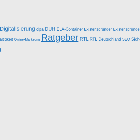
Digitalisierung
DUH
dpa
ELA-Container
Existenzgründer
Existenzgründe
Ratgeber
RTL
RTL Deutschland
Sich
ltigkeit
SEO
Online-Marketing
t