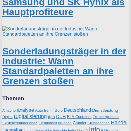
Samsung und SK Hynix als
Hauptprofiteure
Sonderladungsträger in der
Industrie: Wann
Standardpaletten an ihre
Grenzen stoßen
Themen
analyse
Deutschland
Dienstleistung
Auto
Büro
Amagno
Berlin
Digitalisierung
DUH
dpa
ELA-Container
Existenzgründer
Digital
Handel
Gründer
Existenzgründerinnen
gründen
Gründerinnen
Gesundheit
Info
Hersteller
logistik
KI
Industrie
Immobilienmakler
Industrie 4.0