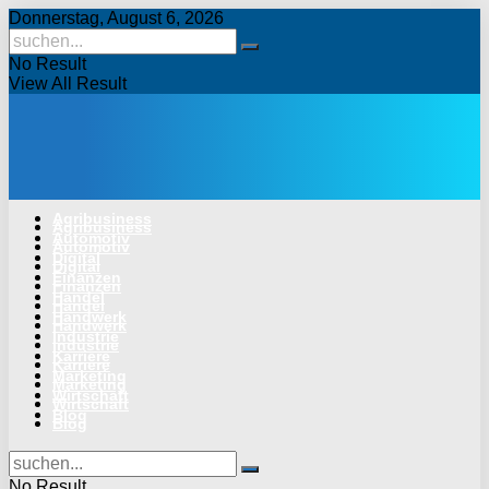
Donnerstag, August 6, 2026
No Result
View All Result
Agribusiness
Agribusiness
Automotiv
Automotiv
Digital
Digital
Finanzen
Finanzen
Handel
Handel
Handwerk
Handwerk
Industrie
Industrie
Karriere
Karriere
Marketing
Marketing
Wirtschaft
Wirtschaft
Blog
Blog
No Result