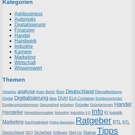
Kategorien
Agribusiness
Automotiv
Digitalisierung
Finanzen
Handel
Handwerk
Industrie
Karriere
Marketing
Wirtschaft
Wissenswert
Themen
analyse
Deutschland
Dienstleistung
Auto
Büro
Amagno
Berlin
Digitalisierung
DUH
dpa
ELA-Container
Existenzgründer
Digital
Handel
Gründer
Existenzgründerinnen
gründen
Gründerinnen
Gesundheit
Info
Hersteller
logistik
KI
Industrie
Immobilienmakler
Industrie 4.0
Ratgeber
Marketing
RTL
RTL
Nachhaltigkeit
Online-Marketing
Tipps
Deutschland
Sicherheit
Startup
SEO
Start-Up
Software