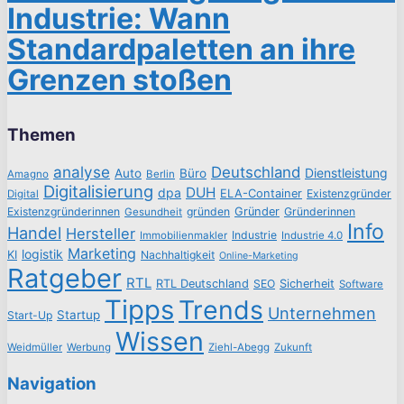
Industrie: Wann
Standardpaletten an ihre
Grenzen stoßen
Themen
analyse
Deutschland
Dienstleistung
Auto
Büro
Amagno
Berlin
Digitalisierung
DUH
dpa
ELA-Container
Existenzgründer
Digital
Existenzgründerinnen
gründen
Gründer
Gründerinnen
Gesundheit
Info
Handel
Hersteller
Industrie
Immobilienmakler
Industrie 4.0
Marketing
logistik
KI
Nachhaltigkeit
Online-Marketing
Ratgeber
RTL
RTL Deutschland
SEO
Sicherheit
Software
Tipps
Trends
Unternehmen
Startup
Start-Up
Wissen
Weidmüller
Werbung
Ziehl-Abegg
Zukunft
Navigation