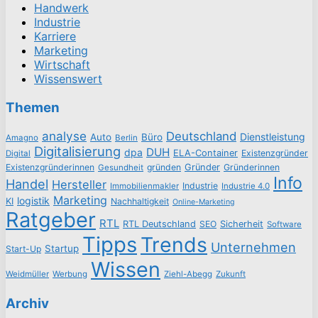
Handwerk
Industrie
Karriere
Marketing
Wirtschaft
Wissenswert
Themen
analyse
Deutschland
Dienstleistung
Auto
Büro
Amagno
Berlin
Digitalisierung
DUH
dpa
ELA-Container
Existenzgründer
Digital
Existenzgründerinnen
gründen
Gründer
Gründerinnen
Gesundheit
Info
Handel
Hersteller
Industrie
Immobilienmakler
Industrie 4.0
Marketing
logistik
KI
Nachhaltigkeit
Online-Marketing
Ratgeber
RTL
RTL Deutschland
SEO
Sicherheit
Software
Tipps
Trends
Unternehmen
Startup
Start-Up
Wissen
Weidmüller
Werbung
Ziehl-Abegg
Zukunft
Archiv