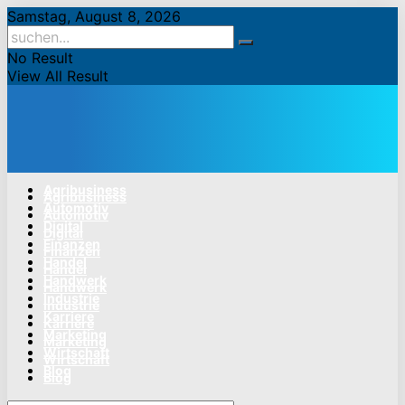
Samstag, August 8, 2026
No Result
View All Result
Agribusiness
Agribusiness
Automotiv
Automotiv
Digital
Digital
Finanzen
Finanzen
Handel
Handel
Handwerk
Handwerk
Industrie
Industrie
Karriere
Karriere
Marketing
Marketing
Wirtschaft
Wirtschaft
Blog
Blog