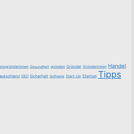
Handel
tenzgründerinnen
gründen
Gründer
Gründerinnen
Gesundheit
Tipps
Startup
eutschland
SEO
Sicherheit
Start-Up
Software