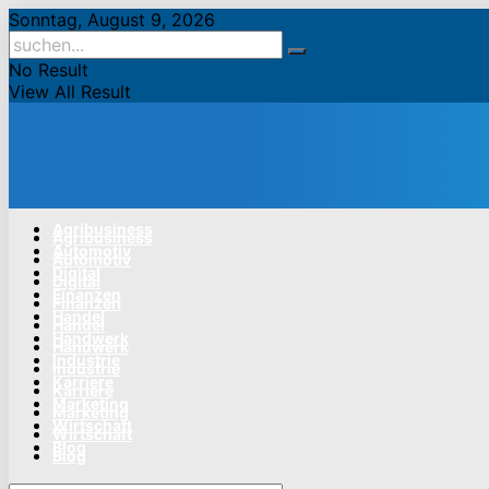
Sonntag, August 9, 2026
No Result
View All Result
Agribusiness
Agribusiness
Automotiv
Automotiv
Digital
Digital
Finanzen
Finanzen
Handel
Handel
Handwerk
Handwerk
Industrie
Industrie
Karriere
Karriere
Marketing
Marketing
Wirtschaft
Wirtschaft
Blog
Blog