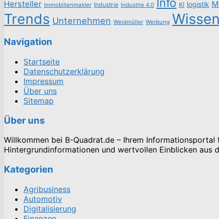
Info
Hersteller
M
logistik
Industrie
KI
Immobilienmakler
Industrie 4.0
Trends
Wisse
Unternehmen
Weidmüller
Werbung
Navigation
Startseite
Datenschutzerklärung
Impressum
Über uns
Sitemap
Über uns
Willkommen bei B-Quadrat.de – Ihrem Informationsportal fü
Hintergrundinformationen und wertvollen Einblicken aus de
Kategorien
Agribusiness
Automotiv
Digitalisierung
Finanzen