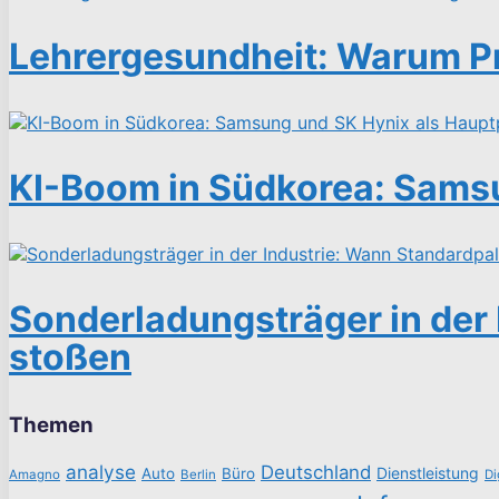
Lehrergesundheit: Warum Pr
KI-Boom in Südkorea: Samsu
Sonderladungsträger in der 
stoßen
Themen
analyse
Deutschland
Dienstleistung
Auto
Büro
Amagno
Berlin
Di