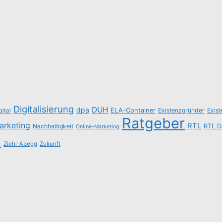
Digitalisierung
DUH
dpa
ELA-Container
Existenzgründer
Exis
gital
Ratgeber
arketing
RTL
Nachhaltigkeit
RTL D
Online-Marketing
n
Ziehl-Abegg
Zukunft