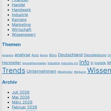
Handel
Handwerk
Industrie
Karriere
Marketing
Wirtschaft
Wissenswert
Themen
analyse
Deutschland
Dienstleistung
Auto
Büro
Amagno
Berlin
Di
Info
Hersteller
M
logistik
Industrie
KI
Immobilienmakler
Industrie 4.0
Trends
Wisse
Unternehmen
Weidmüller
Werbung
Archiv
Juli 2026
Mai 2026
März 2026
Februar 2026