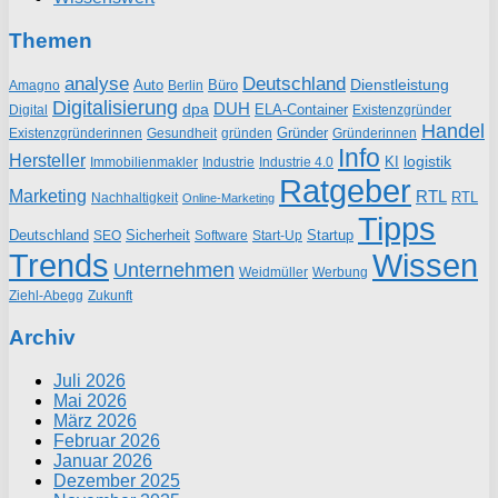
Themen
analyse
Deutschland
Dienstleistung
Auto
Büro
Amagno
Berlin
Digitalisierung
DUH
dpa
ELA-Container
Existenzgründer
Digital
Handel
Gründer
Existenzgründerinnen
gründen
Gründerinnen
Gesundheit
Info
Hersteller
logistik
KI
Industrie
Immobilienmakler
Industrie 4.0
Ratgeber
Marketing
RTL
RTL
Nachhaltigkeit
Online-Marketing
Tipps
Deutschland
Sicherheit
Startup
SEO
Start-Up
Software
Trends
Wissen
Unternehmen
Weidmüller
Werbung
Ziehl-Abegg
Zukunft
Archiv
Juli 2026
Mai 2026
März 2026
Februar 2026
Januar 2026
Dezember 2025