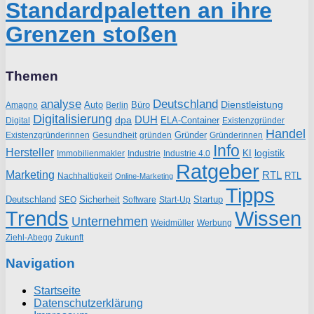
Standardpaletten an ihre
Grenzen stoßen
Themen
analyse
Deutschland
Dienstleistung
Auto
Büro
Amagno
Berlin
Digitalisierung
DUH
dpa
ELA-Container
Existenzgründer
Digital
Handel
Gründer
Existenzgründerinnen
gründen
Gründerinnen
Gesundheit
Info
Hersteller
logistik
KI
Industrie
Immobilienmakler
Industrie 4.0
Ratgeber
Marketing
RTL
RTL
Nachhaltigkeit
Online-Marketing
Tipps
Deutschland
Sicherheit
Startup
SEO
Start-Up
Software
Trends
Wissen
Unternehmen
Weidmüller
Werbung
Ziehl-Abegg
Zukunft
Navigation
Startseite
Datenschutzerklärung