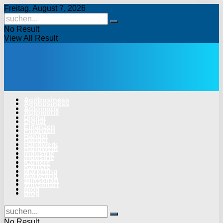
Freitag, August 7, 2026
No Result
View All Result
Agribusiness
Agribusiness
Automotiv
Automotiv
Digital
Digital
Finanzen
Finanzen
Handel
Handel
Handwerk
Handwerk
Industrie
Industrie
Karriere
Karriere
Marketing
Marketing
Wirtschaft
Wirtschaft
Blog
Blog
No Result