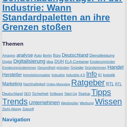
Industrie: Wann
Standardpaletten an ihre
Grenzen stoßen
Themen
analyse
Deutschland
Dienstleistung
Auto
Büro
Amagno
Berlin
Digitalisierung
DUH
dpa
ELA-Container
Existenzgründer
Digital
Handel
Gründer
Existenzgründerinnen
gründen
Gründerinnen
Gesundheit
Info
Hersteller
logistik
KI
Industrie
Immobilienmakler
Industrie 4.0
Ratgeber
Marketing
RTL
RTL
Nachhaltigkeit
Online-Marketing
Tipps
Deutschland
Sicherheit
Startup
SEO
Start-Up
Software
Trends
Wissen
Unternehmen
Weidmüller
Werbung
Ziehl-Abegg
Zukunft
Navigation