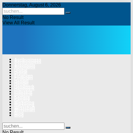
Donnerstag, August 6, 2026
No Result
View All Result
Agribusiness
Agribusiness
Automotiv
Automotiv
Digital
Digital
Finanzen
Finanzen
Handel
Handel
Handwerk
Handwerk
Industrie
Industrie
Karriere
Karriere
Marketing
Marketing
Wirtschaft
Wirtschaft
Blog
Blog
No Result