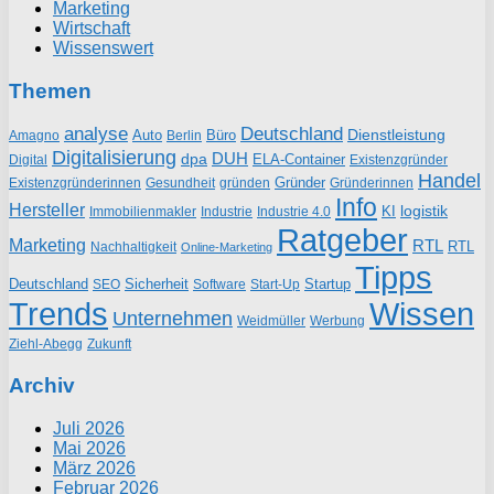
Marketing
Wirtschaft
Wissenswert
Themen
analyse
Deutschland
Dienstleistung
Auto
Büro
Amagno
Berlin
Digitalisierung
DUH
dpa
ELA-Container
Existenzgründer
Digital
Handel
Gründer
Existenzgründerinnen
gründen
Gründerinnen
Gesundheit
Info
Hersteller
logistik
KI
Industrie
Immobilienmakler
Industrie 4.0
Ratgeber
Marketing
RTL
RTL
Nachhaltigkeit
Online-Marketing
Tipps
Deutschland
Sicherheit
Startup
SEO
Start-Up
Software
Trends
Wissen
Unternehmen
Weidmüller
Werbung
Ziehl-Abegg
Zukunft
Archiv
Juli 2026
Mai 2026
März 2026
Februar 2026