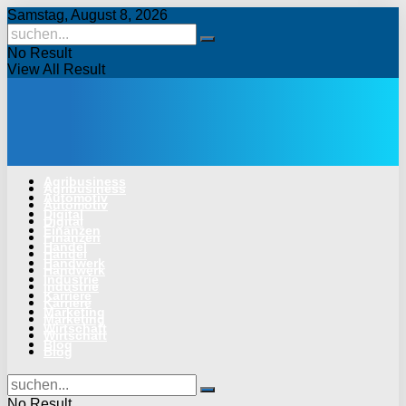
Samstag, August 8, 2026
No Result
View All Result
Agribusiness
Agribusiness
Automotiv
Automotiv
Digital
Digital
Finanzen
Finanzen
Handel
Handel
Handwerk
Handwerk
Industrie
Industrie
Karriere
Karriere
Marketing
Marketing
Wirtschaft
Wirtschaft
Blog
Blog
No Result