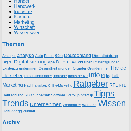
Handel
Handwerk
Industrie
Karriere
Marketing
Wirtschaft
Wissenswert
Themen
analyse
Deutschland
Dienstleistung
Auto
Büro
Amagno
Berlin
Digitalisierung
DUH
dpa
ELA-Container
Existenzgründer
Digital
Handel
Gründer
Existenzgründerinnen
gründen
Gründerinnen
Gesundheit
Info
Hersteller
logistik
KI
Industrie
Immobilienmakler
Industrie 4.0
Ratgeber
Marketing
RTL
RTL
Nachhaltigkeit
Online-Marketing
Tipps
Deutschland
Sicherheit
Startup
SEO
Start-Up
Software
Trends
Wissen
Unternehmen
Weidmüller
Werbung
Ziehl-Abegg
Zukunft
Archiv