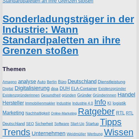
Sonderladungsträger in der
Industrie: Wann
Standardpaletten an ihre
Grenzen stoßen
Themen
analyse
Deutschland
Dienstleistung
Auto
Büro
Amagno
Berlin
Digitalisierung
DUH
dpa
ELA-Container
Existenzgründer
Digital
Handel
Gründer
Existenzgründerinnen
gründen
Gründerinnen
Gesundheit
Info
Hersteller
logistik
KI
Industrie
Immobilienmakler
Industrie 4.0
Ratgeber
Marketing
RTL
RTL
Nachhaltigkeit
Online-Marketing
Tipps
Deutschland
Sicherheit
Startup
SEO
Start-Up
Software
Trends
Wissen
Unternehmen
Weidmüller
Werbung