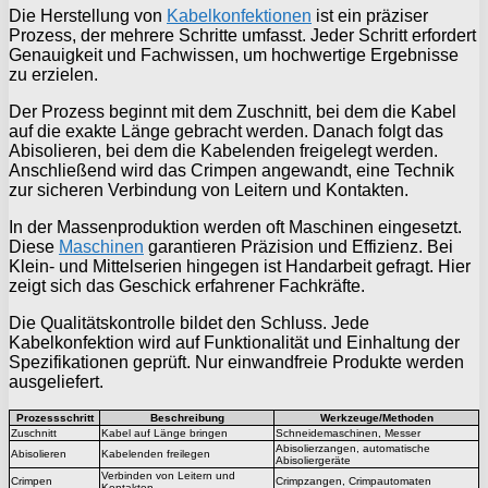
Die Herstellung von
Kabelkonfektionen
ist ein präziser
Prozess, der mehrere Schritte umfasst. Jeder Schritt erfordert
Genauigkeit und Fachwissen, um hochwertige Ergebnisse
zu erzielen.
Der Prozess beginnt mit dem Zuschnitt, bei dem die Kabel
auf die exakte Länge gebracht werden. Danach folgt das
Abisolieren, bei dem die Kabelenden freigelegt werden.
Anschließend wird das Crimpen angewandt, eine Technik
zur sicheren Verbindung von Leitern und Kontakten.
In der Massenproduktion werden oft Maschinen eingesetzt.
Diese
Maschinen
garantieren Präzision und Effizienz. Bei
Klein- und Mittelserien hingegen ist Handarbeit gefragt. Hier
zeigt sich das Geschick erfahrener Fachkräfte.
Die Qualitätskontrolle bildet den Schluss. Jede
Kabelkonfektion wird auf Funktionalität und Einhaltung der
Spezifikationen geprüft. Nur einwandfreie Produkte werden
ausgeliefert.
Prozessschritt
Beschreibung
Werkzeuge/Methoden
Zuschnitt
Kabel auf Länge bringen
Schneidemaschinen, Messer
Abisolierzangen, automatische
Abisolieren
Kabelenden freilegen
Abisoliergeräte
Verbinden von Leitern und
Crimpen
Crimpzangen, Crimpautomaten
Kontakten