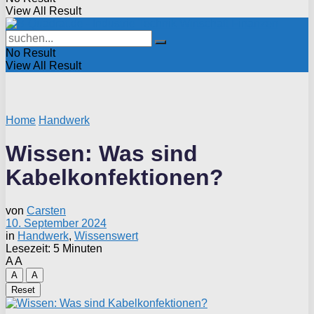
View All Result
No Result
View All Result
Home
Handwerk
Wissen: Was sind
Kabelkonfektionen?
von
Carsten
10. September 2024
in
Handwerk
,
Wissenswert
Lesezeit: 5 Minuten
A
A
A
A
Reset