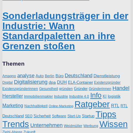
Sonderladungsträger in der
Industrie: Wann
Standardpaletten an ihre
Grenzen stoßen
Themen
analyse
Deutschland
Dienstleistung
Auto
Büro
Amagno
Berlin
Digitalisierung
DUH
dpa
ELA-Container
Existenzgründer
Digital
Handel
Gründer
Existenzgründerinnen
gründen
Gründerinnen
Gesundheit
Info
Hersteller
logistik
KI
Industrie
Immobilienmakler
Industrie 4.0
Ratgeber
Marketing
RTL
RTL
Nachhaltigkeit
Online-Marketing
Tipps
Deutschland
Sicherheit
Startup
SEO
Start-Up
Software
Trends
Wissen
Unternehmen
Weidmüller
Werbung
Ziehl-Abegg
Zukunft