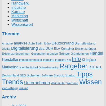
Handwerk
Industrie
Karriere
Marketing
Wirtschaft
Wissenswert
Themen
analyse
Deutschland
Dienstleistung
Auto
Büro
Amagno
Berlin
Digitalisierung
DUH
dpa
ELA-Container
Existenzgründer
Digital
Handel
Gründer
Existenzgründerinnen
gründen
Gründerinnen
Gesundheit
Info
Hersteller
logistik
KI
Industrie
Immobilienmakler
Industrie 4.0
Ratgeber
Marketing
RTL
RTL
Nachhaltigkeit
Online-Marketing
Tipps
Deutschland
Sicherheit
Startup
SEO
Start-Up
Software
Trends
Wissen
Unternehmen
Weidmüller
Werbung
Ziehl-Abegg
Zukunft
Archiv