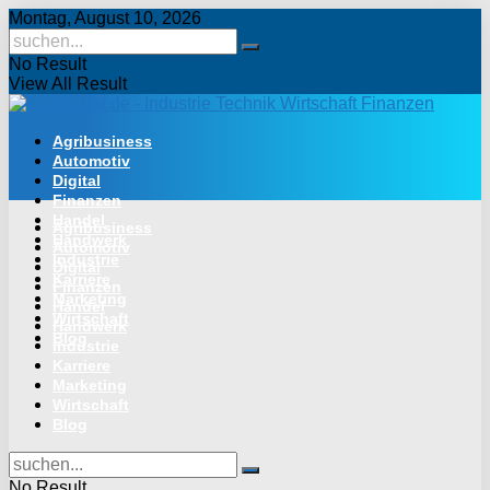
Montag, August 10, 2026
No Result
View All Result
Agribusiness
Automotiv
Digital
Finanzen
Handel
Agribusiness
Handwerk
Automotiv
Industrie
Digital
Karriere
Finanzen
Marketing
Handel
Wirtschaft
Handwerk
Blog
Industrie
Karriere
Marketing
Wirtschaft
Blog
No Result