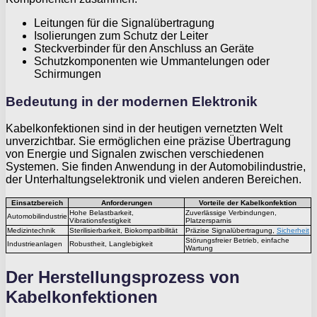
Leitungen für die Signalübertragung
Isolierungen zum Schutz der Leiter
Steckverbinder für den Anschluss an Geräte
Schutzkomponenten wie Ummantelungen oder
Schirmungen
Bedeutung in der modernen Elektronik
Kabelkonfektionen sind in der heutigen vernetzten Welt
unverzichtbar. Sie ermöglichen eine präzise Übertragung
von Energie und Signalen zwischen verschiedenen
Systemen. Sie finden Anwendung in der Automobilindustrie,
der Unterhaltungselektronik und vielen anderen Bereichen.
Einsatzbereich
Anforderungen
Vorteile der Kabelkonfektion
Hohe Belastbarkeit,
Zuverlässige Verbindungen,
Automobilindustrie
Vibrationsfestigkeit
Platzersparnis
Medizintechnik
Sterilisierbarkeit, Biokompatibilität
Präzise Signalübertragung,
Sicherheit
Störungsfreier Betrieb, einfache
Industrieanlagen
Robustheit, Langlebigkeit
Wartung
Der Herstellungsprozess von
Kabelkonfektionen