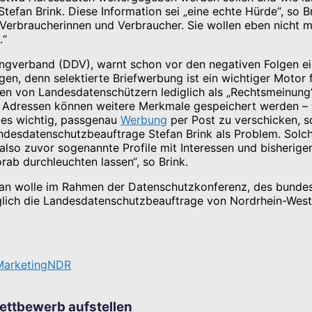
fan Brink. Diese Information sei „eine echte Hürde“, so B
Verbraucherinnen und Verbraucher. Sie wollen eben nicht m
.“
ngverband (DDV), warnt schon vor den negativen Folgen ei
n, denn selektierte Briefwerbung ist ein wichtiger Motor f
n von Landesdatenschützern lediglich als „Rechtsmeinung“
 Adressen können weitere Merkmale gespeichert werden – w
 es wichtig, passgenau
Werbung
per Post zu verschicken, 
desdatenschutzbeauftrage Stefan Brink als Problem. Solch
lso zuvor sogenannte Profile mit Interessen und bisherige
b durchleuchten lassen“, so Brink.
 man wolle im Rahmen der Datenschutzkonferenz, des bunde
glich die Landesdatenschutzbeauftrage von Nordrhein-Westfa
Marketing
NDR
ettbewerb aufstellen