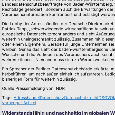
Landesdatenschutzbeauftragte von Baden-Württemberg, Ste
Rechtslage geändert, „sondern auch die Erwartungen der 
Verbraucherinformation konfrontiert und belästigt werden
Die Lobby der Adresshändler, der Deutsche Direktmarketi
Patrick Tapp, „schwerwiegende wirtschaftliche Auswirkunge
europäische Datenschutzrecht anders und sieht Äußerunge
weiterhin uneingeschränkt zulässig. Zusammen mit diesen
oder einem Eigenheim. Gerade für junge Unternehmen sei
werben. Genau das sieht der baden-württembergische Lan
Wünsche und die Vorlieben des Verbrauchers auch kennt, a
wehren können. „Niemand muss sich zu Werbezwecken vora
Ein Sprecher der Berliner Datenschutzbehörde erklärte,
herbeiführen, um nach außen einheitlich aufzutreten. Ledi
bisherigen Form für weiterhin zulässig.
Quelle Pressemeldung von NDR
Tags:
Adresshandel
Datenschutz
Datenschutzrecht
DSGVO
vorheriger Artikel
Widerstandsfähig und nachhaltig im globalen W