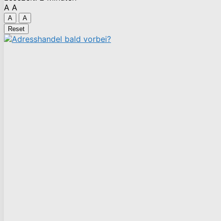
A
A
A
A
Reset