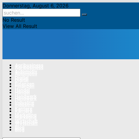
Donnerstag, August 6, 2026
No Result
View All Result
Agribusiness
Agribusiness
Automotiv
Automotiv
Digital
Digital
Finanzen
Finanzen
Handel
Handel
Handwerk
Handwerk
Industrie
Industrie
Karriere
Karriere
Marketing
Marketing
Wirtschaft
Wirtschaft
Blog
Blog