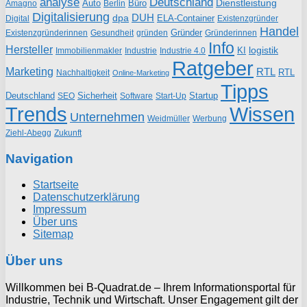
analyse
Deutschland
Dienstleistung
Auto
Büro
Amagno
Berlin
Digitalisierung
DUH
dpa
ELA-Container
Existenzgründer
Digital
Handel
Gründer
Existenzgründerinnen
gründen
Gründerinnen
Gesundheit
Info
Hersteller
logistik
KI
Industrie
Immobilienmakler
Industrie 4.0
Ratgeber
Marketing
RTL
RTL
Nachhaltigkeit
Online-Marketing
Tipps
Deutschland
Sicherheit
Startup
SEO
Start-Up
Software
Trends
Wissen
Unternehmen
Weidmüller
Werbung
Ziehl-Abegg
Zukunft
Navigation
Startseite
Datenschutzerklärung
Impressum
Über uns
Sitemap
Über uns
Willkommen bei B-Quadrat.de – Ihrem Informationsportal für
Industrie, Technik und Wirtschaft. Unser Engagement gilt der