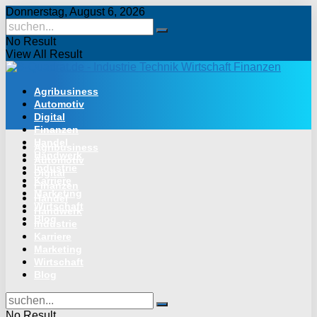
Donnerstag, August 6, 2026
No Result
View All Result
Agribusiness
Automotiv
Digital
Finanzen
Handel
Agribusiness
Handwerk
Automotiv
Industrie
Digital
Karriere
Finanzen
Marketing
Handel
Wirtschaft
Handwerk
Blog
Industrie
Karriere
Marketing
Wirtschaft
Blog
No Result