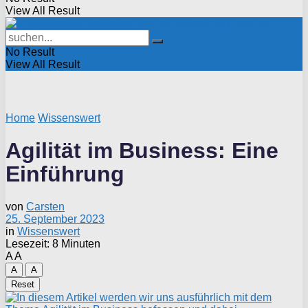
View All Result
No Result
View All Result
Home
Wissenswert
Agilität im Business: Eine
Einführung
von
Carsten
25. September 2023
in
Wissenswert
Lesezeit: 8 Minuten
A
A
A
A
Reset