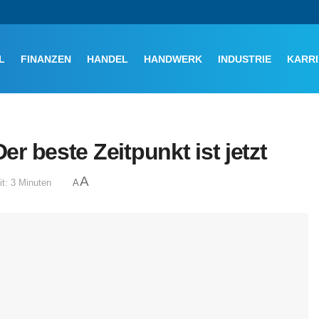
L
FINANZEN
HANDEL
HANDWERK
INDUSTRIE
KARRI
 beste Zeitpunkt ist jetzt
A
t: 3 Minuten
A