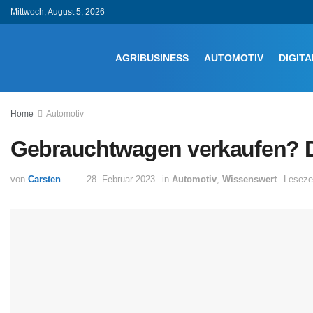
Mittwoch, August 5, 2026
AGRIBUSINESS
AUTOMOTIV
DIGITA
Home
Automotiv
Gebrauchtwagen verkaufen? Der
von
Carsten
28. Februar 2023
in
Automotiv
,
Wissenswert
Lesezei