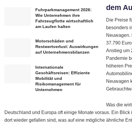
dem Au
Fuhrparkmanagement 2026:
Wie Unternehmen ihre
Die Preise f
Fahrzeugflotte wirtschaftlich
am Laufen halten
besonders i
Neuwagen. L
Motorschäden und
37.790 Euro 
Restwertverlust: Auswirkungen
Anstieg um
auf Unternehmensbilanzen
Pandemie be
höheren Pre
Internationale
Geschäftsreisen: Effiziente
Automobilin
Mobilität und
Neuwagen ka
Risikomanagement für
Gebrauchtwa
Unternehmen
Was die wir
Deutschland und Europa oft einige Monate voraus. Ein Blick 
dort wieder gefallen sind, was auf eine mögliche ähnliche En