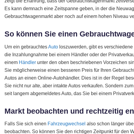
zeigt die Erfahrung, dass der Gebrauchtwagenmarkt zeitvers
Es kann demnach eine Zeitspanne geben, in der die Neuwage
Gebrauchtwagenmarkt aber noch auf einem hohen Niveau ve
So können Sie einen Gebrauchtwage
Um ein gebrauchtes
Auto
loszuwerden, gibt es verschiedene M
die Inzahlungnahme bei einem Händler oder der Privatverkau
einem
Händler
unter den oben beschriebenen Vorzeichen sinn
Sie möglicherweise einen besseren Preis für Ihren Gebrauchten
Autos an einen Online-Autohändler. Dies ist in der Regel be
Sie nicht nur alte, aber intakte Autos verkaufen. Sondern zu
seit langem abgemeldetes Auto, das Sie bei einem Privatver
Markt beobachten und rechtzeitig e
Falls Sie sich einen
Fahrzeugwechsel
also schon länger über
beobachten. So können Sie den richtigen Zeitpunkt für den W