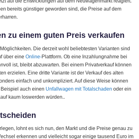
etzt auf die Entwicklungen auf dem Neuwagenmarkt reagiert.
n bereits günstiger geworden sind, die Preise auf dem
rharren.
n zu einem guten Preis verkaufen
öglichkeiten. Die derzeit wohl beliebtesten Varianten sind
f über eine
Online-
Plattform. Ob eine Inzahlungnahme bei
voll ist, bleibt abzuwarten. Bei einem Privatverkauf können
 erzielen. Eine dritte Variante ist der Verkauf des alten
sonders einfach und unkompliziert. Auf diese Weise können
m Beispiel auch einen
Unfallwagen mit Totalschaden
oder ein
kauf kaum loswerden würden..
ntscheiden
legen, lohnt es sich nun, den Markt und die Preise genau zu
echsel erkennen und vielleicht sogar einige tausend Euro im