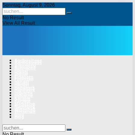
Sonntag, August 9, 2026
No Result
View All Result
Agribusiness
Agribusiness
Automotiv
Automotiv
Digital
Digital
Finanzen
Finanzen
Handel
Handel
Handwerk
Handwerk
Industrie
Industrie
Karriere
Karriere
Marketing
Marketing
Wirtschaft
Wirtschaft
Blog
Blog
No Result