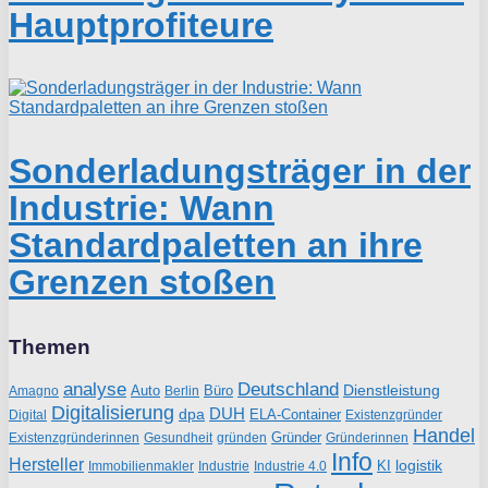
Hauptprofiteure
Sonderladungsträger in der
Industrie: Wann
Standardpaletten an ihre
Grenzen stoßen
Themen
analyse
Deutschland
Dienstleistung
Auto
Büro
Amagno
Berlin
Digitalisierung
DUH
dpa
ELA-Container
Existenzgründer
Digital
Handel
Gründer
Existenzgründerinnen
gründen
Gründerinnen
Gesundheit
Info
Hersteller
logistik
KI
Industrie
Immobilienmakler
Industrie 4.0