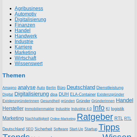
Agribusiness
Automotiv
Digitalisierung
Finanzen
Handel
Handwerk
Industrie
Karriere
Marketing
Wirtschaft
Wissenswert
Themen
analyse
Deutschland
Dienstleistung
Auto
Büro
Amagno
Berlin
Digitalisierung
DUH
dpa
ELA-Container
Existenzgründer
Digital
Handel
Gründer
Existenzgründerinnen
gründen
Gründerinnen
Gesundheit
Info
Hersteller
logistik
KI
Industrie
Immobilienmakler
Industrie 4.0
Ratgeber
Marketing
RTL
RTL
Nachhaltigkeit
Online-Marketing
Tipps
Deutschland
Sicherheit
Startup
SEO
Start-Up
Software