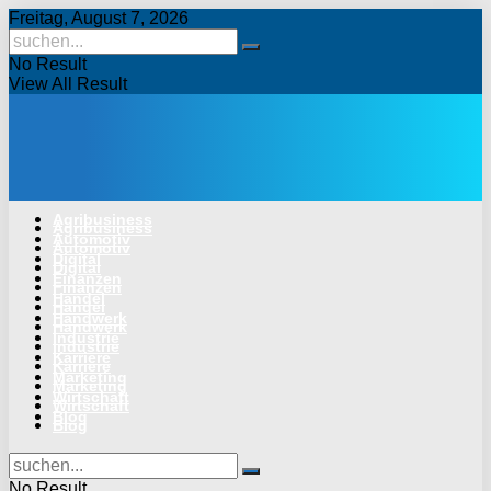
Freitag, August 7, 2026
No Result
View All Result
Agribusiness
Agribusiness
Automotiv
Automotiv
Digital
Digital
Finanzen
Finanzen
Handel
Handel
Handwerk
Handwerk
Industrie
Industrie
Karriere
Karriere
Marketing
Marketing
Wirtschaft
Wirtschaft
Blog
Blog
No Result