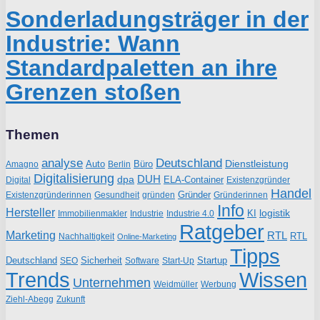
Sonderladungsträger in der
Industrie: Wann
Standardpaletten an ihre
Grenzen stoßen
Themen
analyse
Deutschland
Dienstleistung
Auto
Büro
Amagno
Berlin
Digitalisierung
DUH
dpa
ELA-Container
Existenzgründer
Digital
Handel
Gründer
Existenzgründerinnen
gründen
Gründerinnen
Gesundheit
Info
Hersteller
logistik
KI
Industrie
Immobilienmakler
Industrie 4.0
Ratgeber
Marketing
RTL
RTL
Nachhaltigkeit
Online-Marketing
Tipps
Deutschland
Sicherheit
Startup
SEO
Start-Up
Software
Trends
Wissen
Unternehmen
Weidmüller
Werbung
Ziehl-Abegg
Zukunft