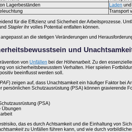
on Lagerbeständen
Laden
und 
eleuchtung
Transport
end für die Effizienz und Sicherheit der Arbeitsprozesse. Um
und
Stapler
ihr volles Potential entfalten können.
, angepasst an die stetigen Veränderungen und Herausforderu
cherheitsbewusstsein und Unachtsamkei
Prävention von
Unfällen
bei der
Höhenarbeit
. Zu den essenziell
ng von sicherheitsbewusstem Verhalten. Hier spielen Fortbildu
ositiv beeinflusst werden soll.
IPAF
) zeigen auf, dass Unachtsamkeit ein häufiger Faktor bei A
er persönlichen Schutzausrüstung (PSA) können gravierende Fo
 Schutzausrüstung (PSA)
he Übungen
arbeit
trisiko, das es durch Achtsamkeit und die Einhaltung von Siche
chtsamkeit
zu Unfällen führen kann, und wie durch vorbildlich