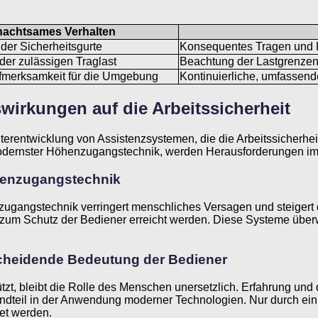
achtsames Verhalten
der Sicherheitsgurte
Konsequentes Tragen und Ko
der zulässigen Traglast
Beachtung der Lastgrenzen
merksamkeit für die Umgebung
Kontinuierliche, umfassen
wirkungen auf die Arbeitssicherheit
iterentwicklung von Assistenzsystemen, die die Arbeitssicherhe
rnster Höhenzugangstechnik, werden Herausforderungen im Ber
henzugangstechnik
enzugangstechnik verringert menschliches Versagen und steigert
te zum Schutz der Bediener erreicht werden. Diese Systeme übe
.
cheidende Bedeutung der Bediener
tzt, bleibt die Rolle des Menschen unersetzlich. Erfahrung un
andteil in der Anwendung moderner Technologien. Nur durch
tet werden.