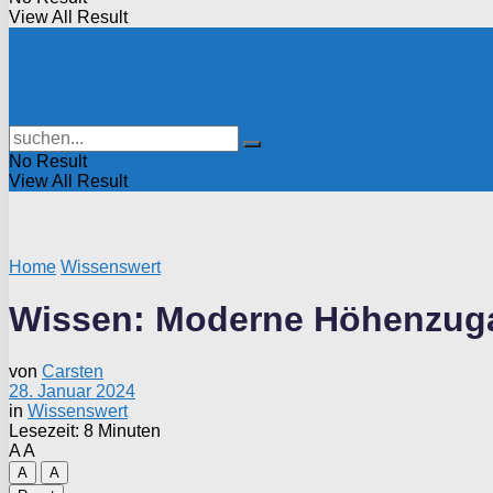
View All Result
No Result
View All Result
Home
Wissenswert
Wissen: Moderne Höhenzugan
von
Carsten
28. Januar 2024
in
Wissenswert
Lesezeit: 8 Minuten
A
A
A
A