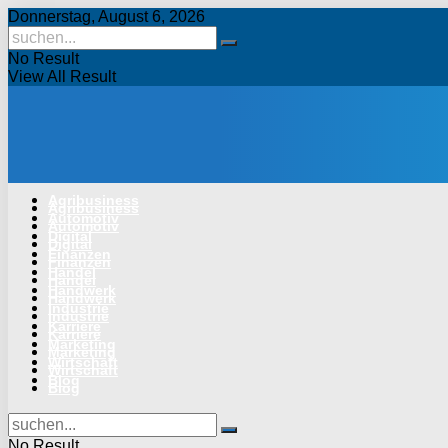
Donnerstag, August 6, 2026
No Result
View All Result
Agribusiness
Agribusiness
Automotiv
Automotiv
Digital
Digital
Finanzen
Finanzen
Handel
Handel
Handwerk
Handwerk
Industrie
Industrie
Karriere
Karriere
Marketing
Marketing
Wirtschaft
Wirtschaft
Blog
Blog
No Result