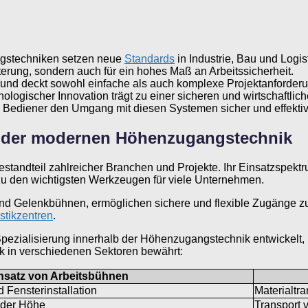
ngstechniken setzen neue
Standards
in Industrie, Bau und Logist
hterung, sondern auch für ein hohes Maß an Arbeitssicherheit.
 und deckt sowohl einfache als auch komplexe Projektanforder
ogischer Innovation trägt zu einer sicheren und wirtschaftlich
Bediener den Umgang mit diesen Systemen sicher und effektiv
der modernen Höhenzugangstechnik
Bestandteil zahlreicher Branchen und Projekte. Ihr Einsatzspektr
zu den wichtigsten Werkzeugen für viele Unternehmen.
d Gelenkbühnen, ermöglichen sichere und flexible Zugänge zu
stikzentren
.
Spezialisierung innerhalb der Höhenzugangstechnik entwickelt
nik in verschiedenen Sektoren bewährt:
nsatz von Arbeitsbühnen
 Fensterinstallation
Materialtra
 der Höhe
Transport 